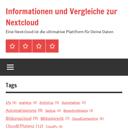
Zum
Informationen und Vergleiche zur
Inhalt
springen
Nextcloud
Eine Nextcloud ist die ultimative Plattform für Deine Daten
Startseite
Neuste
Cloud
Tags
Artikel
mit
1
TB
Speicher
Tags
für
4,99
2fa
(6)
analytics
(4)
Antivirus
(5)
Automation
(5)
Euro
Automatisierung
(8)
backup
(4)
Benachrichtigung
(4)
/
Bildungscloud
(9)
Bildungsrecht
(7)
CloudComputing
(6)
mtl
CloudEffizienz
(12)
Cloudify
(4)