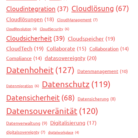
Cloudlösung
(67)
Cloudintegration
(37)
Cloudlösungen
(18)
CloudManagement
(7)
CloudRevolution
(4)
CloudSecurity
(6)
Cloudsicherheit
(39)
Cloudspeicher
(19)
CloudTech
(19)
Collaborate
(15)
Collaboration
(14)
datasovereignty
(20)
Compliance
(14)
Datenhoheit
(127)
Datenmanagement
(10)
Datenschutz
(119)
Datenmigration
(6)
Datensicherheit
(68)
Datensicherung
(8)
Datensouveränität
(120)
Digitalisierung
(17)
Datenverwaltung
(9)
digitalsovereignty
(7)
digitalworkplace
(4)