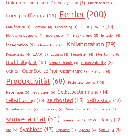
Dokumentensuche
(12)
ecosystem
(8)
Elasticsearch
(5)
Fehler
(200)
Energieeffizienz
(15)
Groupware
(10)
Gamification
(4)
Gateway
(4)
Geotagging
(4)
identitymanagement
(4)
Impersonate
(4)
Indexierung
(5)
Inklusion
(4)
Kollaboration
(29)
Integration
(9)
Klimaschutz
(6)
Kontaktsync
(4)
LDAP
(5)
Logging
(4)
Metadaten
(4)
Monitoring
(6)
Nachhaltigkeit
(12)
observability
(8)
NextcloudGuide
(4)
OpenSource
(10)
Optimierung
(7)
OCR
(5)
Platform
(4)
Produktivität
(68)
Projektmanagement
(4)
Selbstbestimmung
(14)
Retention
(6)
revolution
(6)
selfhosted
(15)
Selbsthosting
(10)
SelfHosting
(12)
Sicherheitslösung
(4)
Sicherung
(6)
SmartHome
(6)
Souverän
(5)
souveränität
(51)
sovereignty
(12)
sovereign
(5)
Symbiose
(17)
Synerga
(9)
sso
(5)
Synapse
(6)
Syncora
(4)