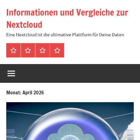
Zum
Informationen und Vergleiche zur
Inhalt
springen
Nextcloud
Eine Nextcloud ist die ultimative Plattform für Deine Daten
Startseite
Neuste
Cloud
Tags
Artikel
mit
1
TB
Speicher
Monat:
April 2026
für
4,99
Euro
/
mtl