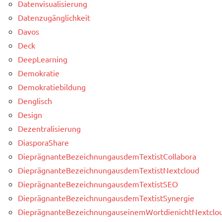
Datenvisualisierung
Datenzugänglichkeit
Davos
Deck
DeepLearning
Demokratie
Demokratiebildung
Denglisch
Design
Dezentralisierung
DiasporaShare
DieprägnanteBezeichnungausdemTextistCollabora
DieprägnanteBezeichnungausdemTextistNextcloud
DieprägnanteBezeichnungausdemTextistSEO
DieprägnanteBezeichnungausdemTextistSynergie
DieprägnanteBezeichnungauseinemWortdienichtNextclou