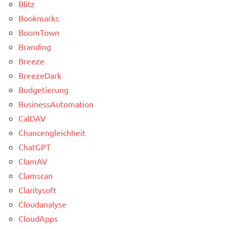
Blitz
Bookmarks
BoomTown
Branding
Breeze
BreezeDark
Budgetierung
BusinessAutomation
CalDAV
Chancengleichheit
ChatGPT
ClamAV
Clamscan
Claritysoft
Cloudanalyse
CloudApps