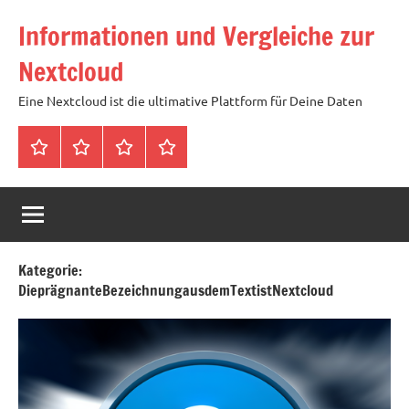
Zum
Informationen und Vergleiche zur
Inhalt
springen
Nextcloud
Eine Nextcloud ist die ultimative Plattform für Deine Daten
Startseite
Neuste
Cloud
Tags
Artikel
mit
1
TB
Speicher
Kategorie:
für
DieprägnanteBezeichnungausdemTextistNextcloud
4,99
Euro
/
mtl