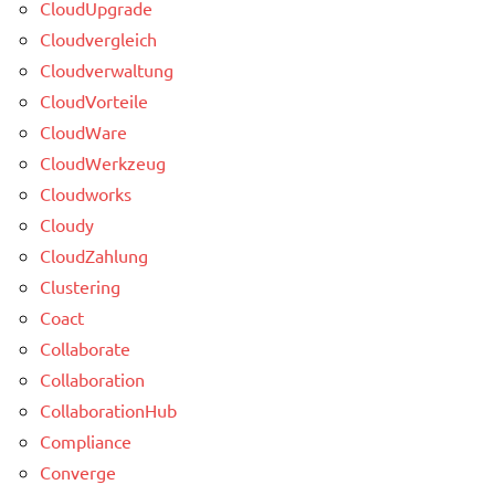
CloudUpgrade
Cloudvergleich
Cloudverwaltung
CloudVorteile
CloudWare
CloudWerkzeug
Cloudworks
Cloudy
CloudZahlung
Clustering
Coact
Collaborate
Collaboration
CollaborationHub
Compliance
Converge