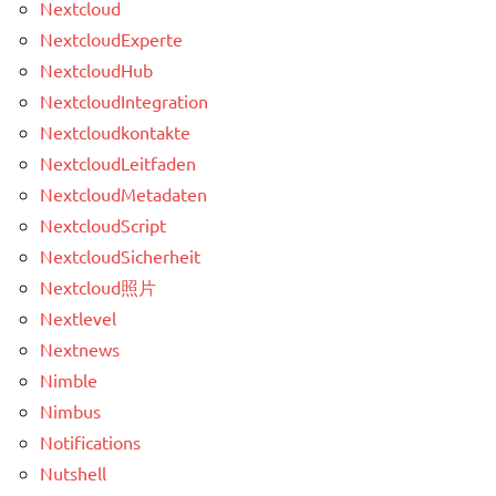
Nextcloud
NextcloudExperte
NextcloudHub
NextcloudIntegration
Nextcloudkontakte
NextcloudLeitfaden
NextcloudMetadaten
NextcloudScript
NextcloudSicherheit
Nextcloud照片
Nextlevel
Nextnews
Nimble
Nimbus
Notifications
Nutshell