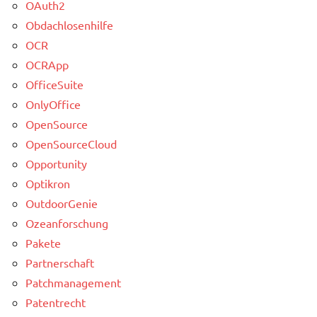
OAuth2
Obdachlosenhilfe
OCR
OCRApp
OfficeSuite
OnlyOffice
OpenSource
OpenSourceCloud
Opportunity
Optikron
OutdoorGenie
Ozeanforschung
Pakete
Partnerschaft
Patchmanagement
Patentrecht