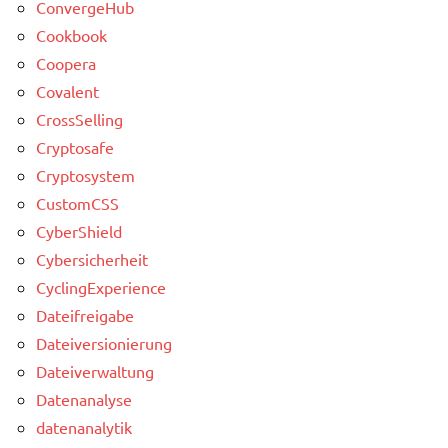
ConvergeHub
Cookbook
Coopera
Covalent
CrossSelling
Cryptosafe
Cryptosystem
CustomCSS
CyberShield
Cybersicherheit
CyclingExperience
Dateifreigabe
Dateiversionierung
Dateiverwaltung
Datenanalyse
datenanalytik