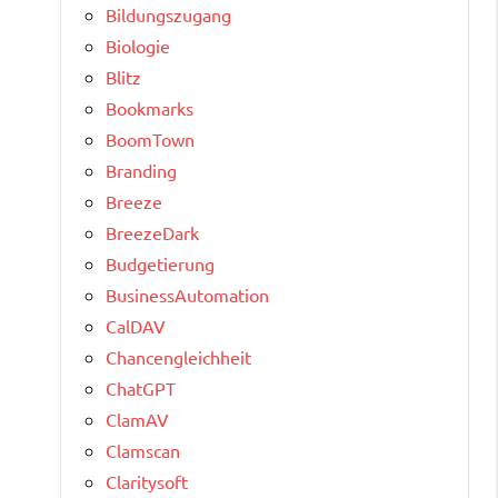
Bildungszugang
Biologie
Blitz
Bookmarks
BoomTown
Branding
Breeze
BreezeDark
Budgetierung
BusinessAutomation
CalDAV
Chancengleichheit
ChatGPT
ClamAV
Clamscan
Claritysoft