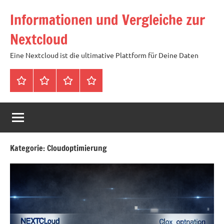
Zum
Informationen und Vergleiche zur
Inhalt
springen
Nextcloud
Eine Nextcloud ist die ultimative Plattform für Deine Daten
Startseite
Neuste
Cloud
Tags
Artikel
mit
1
TB
Speicher
Kategorie:
Cloudoptimierung
für
4,99
Euro
/
mtl