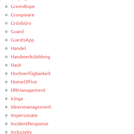
GreenRope
Groupware
Grünbüro
Guard
GuestsApp
Handel
Handwerksbildung
Hash
Hochverfügbarkeit
HomeOffice
HRManagement
Icinga
Ideenmanagement
Impersonate
IncidentResponse
Inclusivity