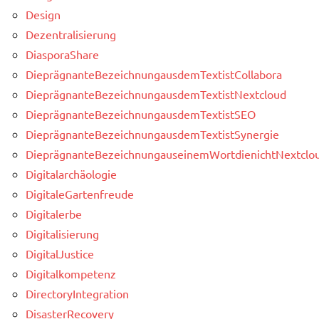
Design
Dezentralisierung
DiasporaShare
DieprägnanteBezeichnungausdemTextistCollabora
DieprägnanteBezeichnungausdemTextistNextcloud
DieprägnanteBezeichnungausdemTextistSEO
DieprägnanteBezeichnungausdemTextistSynergie
DieprägnanteBezeichnungauseinemWortdienichtNextclou
Digitalarchäologie
DigitaleGartenfreude
Digitalerbe
Digitalisierung
DigitalJustice
Digitalkompetenz
DirectoryIntegration
DisasterRecovery