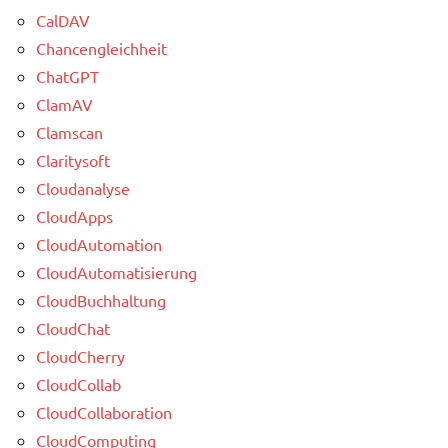
CalDAV
Chancengleichheit
ChatGPT
ClamAV
Clamscan
Claritysoft
Cloudanalyse
CloudApps
CloudAutomation
CloudAutomatisierung
CloudBuchhaltung
CloudChat
CloudCherry
CloudCollab
CloudCollaboration
CloudComputing