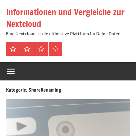
Zum
Informationen und Vergleiche zur
Inhalt
springen
Nextcloud
Eine Nextcloud ist die ultimative Plattform für Deine Daten
Startseite
Neuste
Cloud
Tags
Artikel
mit
1
TB
Speicher
Kategorie:
ShareRenaming
für
4,99
Euro
/
mtl