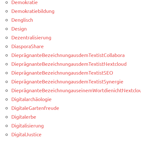
Demokratie
Demokratiebildung
Denglisch
Design
Dezentralisierung
DiasporaShare
DieprägnanteBezeichnungausdemTextistCollabora
DieprägnanteBezeichnungausdemTextistNextcloud
DieprägnanteBezeichnungausdemTextistSEO
DieprägnanteBezeichnungausdemTextistSynergie
DieprägnanteBezeichnungauseinemWortdienichtNextclou
Digitalarchäologie
DigitaleGartenfreude
Digitalerbe
Digitalisierung
DigitalJustice