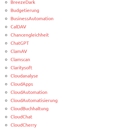
BreezeDark
Budgetierung
BusinessAutomation
CalDAV
Chancengleichheit
ChatGPT
ClamAV
Clamscan
Claritysoft
Cloudanalyse
CloudApps
CloudAutomation
CloudAutomatisierung
CloudBuchhaltung
CloudChat
CloudCherry