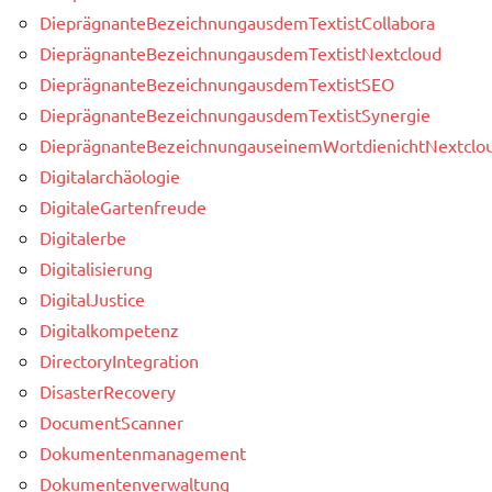
DieprägnanteBezeichnungausdemTextistCollabora
DieprägnanteBezeichnungausdemTextistNextcloud
DieprägnanteBezeichnungausdemTextistSEO
DieprägnanteBezeichnungausdemTextistSynergie
DieprägnanteBezeichnungauseinemWortdienichtNextclou
Digitalarchäologie
DigitaleGartenfreude
Digitalerbe
Digitalisierung
DigitalJustice
Digitalkompetenz
DirectoryIntegration
DisasterRecovery
DocumentScanner
Dokumentenmanagement
Dokumentenverwaltung