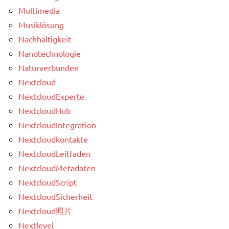
Multimedia
Musiklösung
Nachhaltigkeit
Nanotechnologie
Naturverbunden
Nextcloud
NextcloudExperte
NextcloudHub
NextcloudIntegration
Nextcloudkontakte
NextcloudLeitfaden
NextcloudMetadaten
NextcloudScript
NextcloudSicherheit
Nextcloud照片
Nextlevel