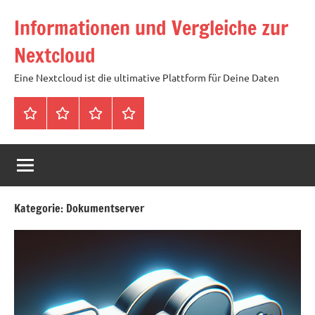
Zum
Informationen und Vergleiche zur
Inhalt
springen
Nextcloud
Eine Nextcloud ist die ultimative Plattform für Deine Daten
Startseite
Neuste
Cloud
Tags
Artikel
mit
1
TB
Speicher
Kategorie:
Dokumentserver
für
4,99
Euro
/
mtl