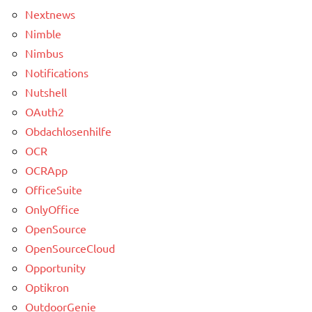
Nextnews
Nimble
Nimbus
Notifications
Nutshell
OAuth2
Obdachlosenhilfe
OCR
OCRApp
OfficeSuite
OnlyOffice
OpenSource
OpenSourceCloud
Opportunity
Optikron
OutdoorGenie