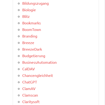
Bildungszugang
Biologie
Blitz
Bookmarks
BoomTown
Branding
Breeze
BreezeDark
Budgetierung
BusinessAutomation
CalDAV
Chancengleichheit
ChatGPT
ClamAV
Clamscan
Claritysoft