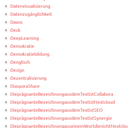
Datenvisualisierung
Datenzugänglichkeit
Davos
Deck
DeepLearning
Demokratie
Demokratiebildung
Denglisch
Design
Dezentralisierung
DiasporaShare
DieprägnanteBezeichnungausdemTextistCollabora
DieprägnanteBezeichnungausdemTextistNextcloud
DieprägnanteBezeichnungausdemTextistSEO
DieprägnanteBezeichnungausdemTextistSynergie
DieprägnanteBezeichnungauseinemWortdienichtNextclou