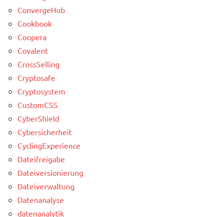
ConvergeHub
Cookbook
Coopera
Covalent
CrossSelling
Cryptosafe
Cryptosystem
CustomCSS
CyberShield
Cybersicherheit
CyclingExperience
Dateifreigabe
Dateiversionierung
Dateiverwaltung
Datenanalyse
datenanalytik