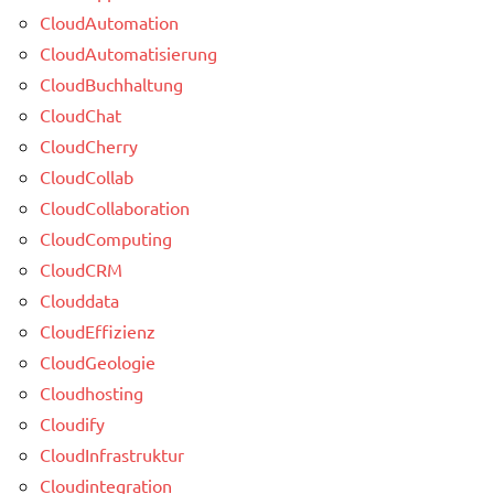
CloudAutomation
CloudAutomatisierung
CloudBuchhaltung
CloudChat
CloudCherry
CloudCollab
CloudCollaboration
CloudComputing
CloudCRM
Clouddata
CloudEffizienz
CloudGeologie
Cloudhosting
Cloudify
CloudInfrastruktur
Cloudintegration