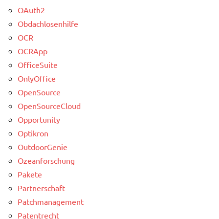
OAuth2
Obdachlosenhilfe
OCR
OCRApp
OfficeSuite
OnlyOffice
OpenSource
OpenSourceCloud
Opportunity
Optikron
OutdoorGenie
Ozeanforschung
Pakete
Partnerschaft
Patchmanagement
Patentrecht