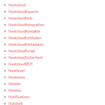
Nextcloud
NextcloudExperte
NextcloudHub
NextcloudIntegration
Nextcloudkontakte
NextcloudLeitfaden
NextcloudMetadaten
NextcloudScript
NextcloudSicherheit
Nextcloud照片
Nextlevel
Nextnews
Nimble
Nimbus
Notifications
Nutshell