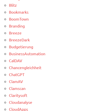
Blitz
Bookmarks
BoomTown
Branding
Breeze
BreezeDark
Budgetierung
BusinessAutomation
CalDAV
Chancengleichheit
ChatGPT
ClamAV
Clamscan
Claritysoft
Cloudanalyse
CloudApps