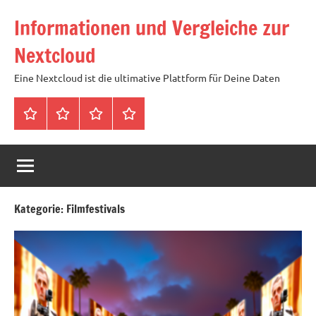
Zum
Informationen und Vergleiche zur
Inhalt
springen
Nextcloud
Eine Nextcloud ist die ultimative Plattform für Deine Daten
Startseite
Neuste
Cloud
Tags
Artikel
mit
1
TB
Speicher
Kategorie:
Filmfestivals
für
4,99
Euro
/
mtl