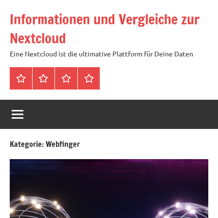
Zum
Informationen und Vergleiche zur
Inhalt
springen
Nextcloud
Eine Nextcloud ist die ultimative Plattform für Deine Daten
Startseite
Neuste
Cloud
Tags
Artikel
mit
1
TB
Speicher
Kategorie:
Webfinger
für
4,99
Euro
/
mtl