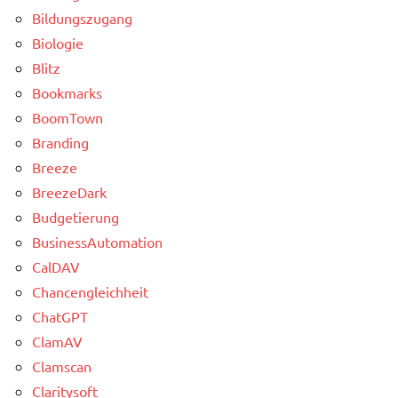
Bildungszugang
Biologie
Blitz
Bookmarks
BoomTown
Branding
Breeze
BreezeDark
Budgetierung
BusinessAutomation
CalDAV
Chancengleichheit
ChatGPT
ClamAV
Clamscan
Claritysoft