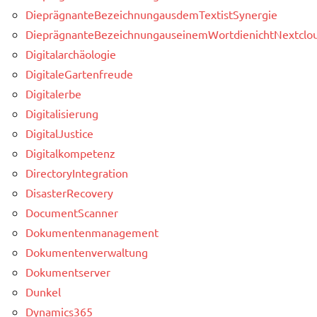
DieprägnanteBezeichnungausdemTextistSynergie
DieprägnanteBezeichnungauseinemWortdienichtNextclou
Digitalarchäologie
DigitaleGartenfreude
Digitalerbe
Digitalisierung
DigitalJustice
Digitalkompetenz
DirectoryIntegration
DisasterRecovery
DocumentScanner
Dokumentenmanagement
Dokumentenverwaltung
Dokumentserver
Dunkel
Dynamics365