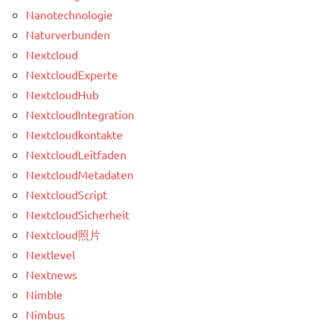
Nanotechnologie
Naturverbunden
Nextcloud
NextcloudExperte
NextcloudHub
NextcloudIntegration
Nextcloudkontakte
NextcloudLeitfaden
NextcloudMetadaten
NextcloudScript
NextcloudSicherheit
Nextcloud照片
Nextlevel
Nextnews
Nimble
Nimbus