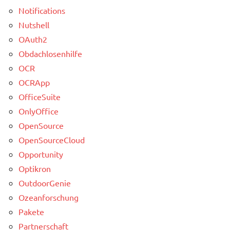
Notifications
Nutshell
OAuth2
Obdachlosenhilfe
OCR
OCRApp
OfficeSuite
OnlyOffice
OpenSource
OpenSourceCloud
Opportunity
Optikron
OutdoorGenie
Ozeanforschung
Pakete
Partnerschaft