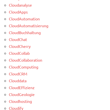
Cloudanalyse
CloudApps
CloudAutomation
CloudAutomatisierung
CloudBuchhaltung
CloudChat
CloudCherry
CloudCollab
CloudCollaboration
CloudComputing
CloudCRM
Clouddata
CloudEffizienz
CloudGeologie
Cloudhosting
Cloudify