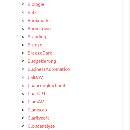
Biologie
Blitz
Bookmarks
BoomTown
Branding
Breeze
BreezeDark
Budgetierung
BusinessAutomation
CalDAV
Chancengleichheit
ChatGPT
ClamAV
Clamscan
Claritysoft
Cloudanalyse