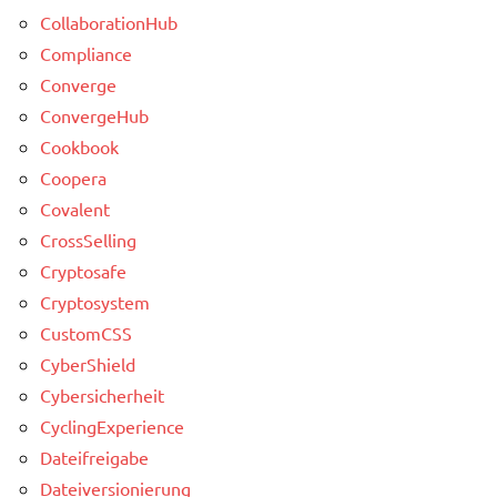
CollaborationHub
Compliance
Converge
ConvergeHub
Cookbook
Coopera
Covalent
CrossSelling
Cryptosafe
Cryptosystem
CustomCSS
CyberShield
Cybersicherheit
CyclingExperience
Dateifreigabe
Dateiversionierung