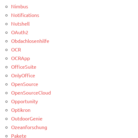
Nimbus
Notifications
Nutshell
OAuth2
Obdachlosenhilfe
OCR
OCRApp
OfficeSuite
OnlyOffice
OpenSource
OpenSourceCloud
Opportunity
Optikron
OutdoorGenie
Ozeanforschung
Pakete