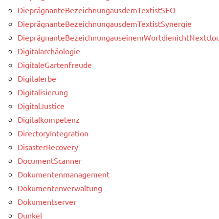
DieprägnanteBezeichnungausdemTextistSEO
DieprägnanteBezeichnungausdemTextistSynergie
DieprägnanteBezeichnungauseinemWortdienichtNextclou
Digitalarchäologie
DigitaleGartenfreude
Digitalerbe
Digitalisierung
DigitalJustice
Digitalkompetenz
DirectoryIntegration
DisasterRecovery
DocumentScanner
Dokumentenmanagement
Dokumentenverwaltung
Dokumentserver
Dunkel