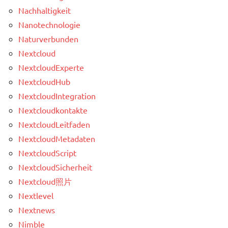
Nachhaltigkeit
Nanotechnologie
Naturverbunden
Nextcloud
NextcloudExperte
NextcloudHub
NextcloudIntegration
Nextcloudkontakte
NextcloudLeitfaden
NextcloudMetadaten
NextcloudScript
NextcloudSicherheit
Nextcloud照片
Nextlevel
Nextnews
Nimble