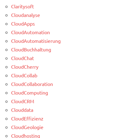
Claritysoft
Cloudanalyse
CloudApps
CloudAutomation
CloudAutomatisierung
CloudBuchhaltung
CloudChat
CloudCherry
CloudCollab
CloudCollaboration
CloudComputing
CloudCRM
Clouddata
CloudEffizienz
CloudGeologie
Cloudhosting