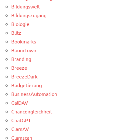
Bildungswelt
Bildungszugang
Biologie
Blitz
Bookmarks
BoomTown
Branding
Breeze
BreezeDark
Budgetierung
BusinessAutomation
CalDAV
Chancengleichheit
ChatGPT
ClamAV
Clamscan