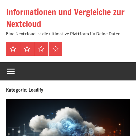
Zum
Informationen und Vergleiche zur
Inhalt
springen
Nextcloud
Eine Nextcloud ist die ultimative Plattform für Deine Daten
Startseite
Neuste
Cloud
Tags
Artikel
mit
1
TB
Speicher
Kategorie:
Leadify
für
4,99
Euro
/
mtl