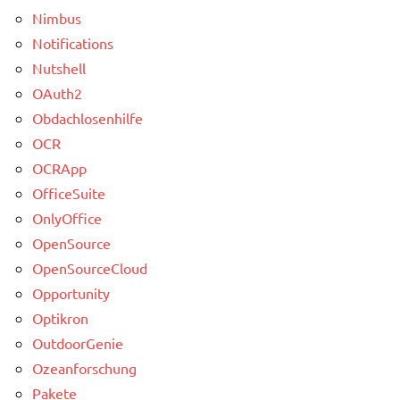
Nimbus
Notifications
Nutshell
OAuth2
Obdachlosenhilfe
OCR
OCRApp
OfficeSuite
OnlyOffice
OpenSource
OpenSourceCloud
Opportunity
Optikron
OutdoorGenie
Ozeanforschung
Pakete