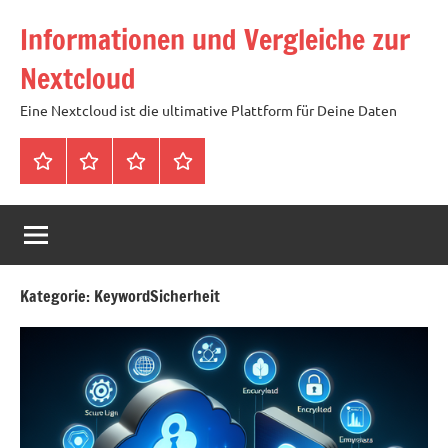
Zum
Informationen und Vergleiche zur
Inhalt
springen
Nextcloud
Eine Nextcloud ist die ultimative Plattform für Deine Daten
Startseite
Neuste
Cloud
Tags
Artikel
mit
1
TB
Speicher
Kategorie:
KeywordSicherheit
für
4,99
Euro
/
mtl