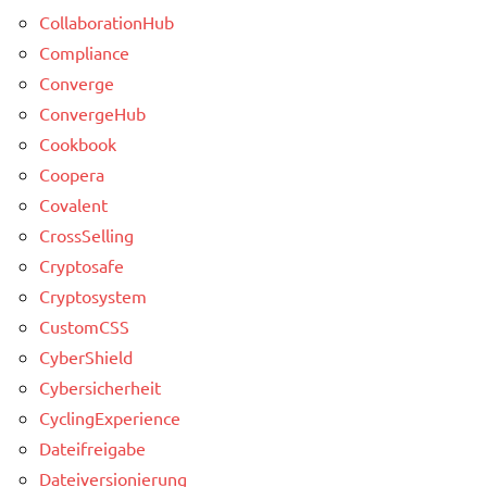
CollaborationHub
Compliance
Converge
ConvergeHub
Cookbook
Coopera
Covalent
CrossSelling
Cryptosafe
Cryptosystem
CustomCSS
CyberShield
Cybersicherheit
CyclingExperience
Dateifreigabe
Dateiversionierung