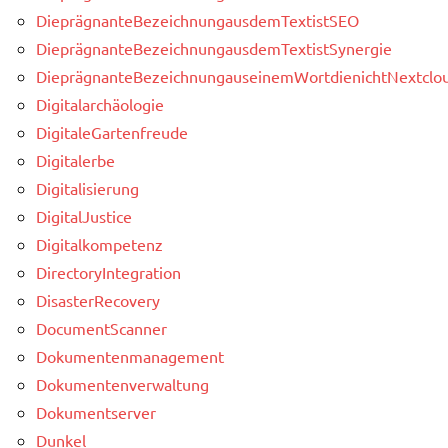
DieprägnanteBezeichnungausdemTextistSEO
DieprägnanteBezeichnungausdemTextistSynergie
DieprägnanteBezeichnungauseinemWortdienichtNextclou
Digitalarchäologie
DigitaleGartenfreude
Digitalerbe
Digitalisierung
DigitalJustice
Digitalkompetenz
DirectoryIntegration
DisasterRecovery
DocumentScanner
Dokumentenmanagement
Dokumentenverwaltung
Dokumentserver
Dunkel