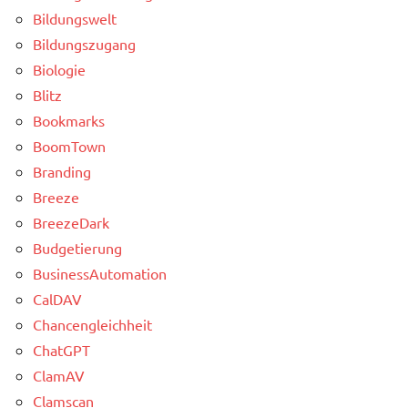
Bildungswelt
Bildungszugang
Biologie
Blitz
Bookmarks
BoomTown
Branding
Breeze
BreezeDark
Budgetierung
BusinessAutomation
CalDAV
Chancengleichheit
ChatGPT
ClamAV
Clamscan