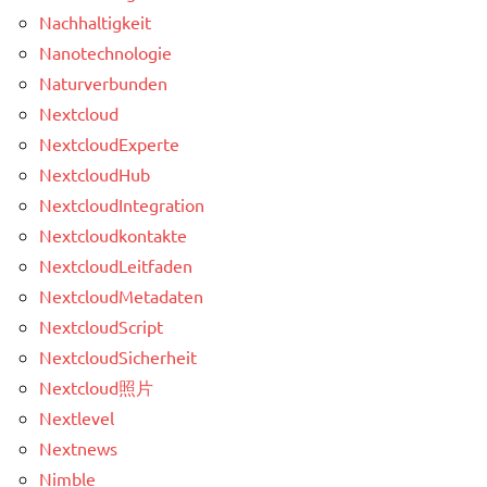
Nachhaltigkeit
Nanotechnologie
Naturverbunden
Nextcloud
NextcloudExperte
NextcloudHub
NextcloudIntegration
Nextcloudkontakte
NextcloudLeitfaden
NextcloudMetadaten
NextcloudScript
NextcloudSicherheit
Nextcloud照片
Nextlevel
Nextnews
Nimble