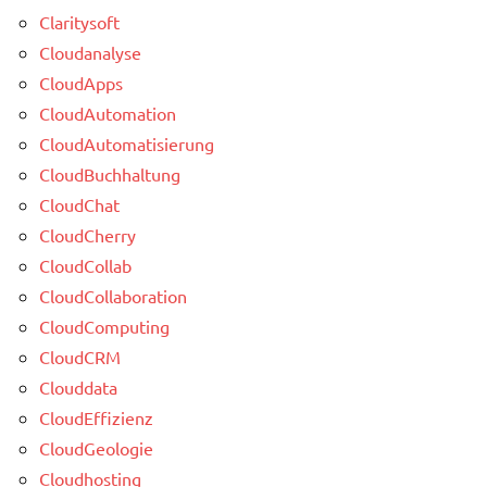
Claritysoft
Cloudanalyse
CloudApps
CloudAutomation
CloudAutomatisierung
CloudBuchhaltung
CloudChat
CloudCherry
CloudCollab
CloudCollaboration
CloudComputing
CloudCRM
Clouddata
CloudEffizienz
CloudGeologie
Cloudhosting