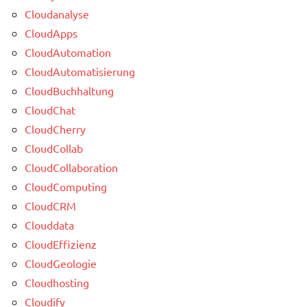
Cloudanalyse
CloudApps
CloudAutomation
CloudAutomatisierung
CloudBuchhaltung
CloudChat
CloudCherry
CloudCollab
CloudCollaboration
CloudComputing
CloudCRM
Clouddata
CloudEffizienz
CloudGeologie
Cloudhosting
Cloudify