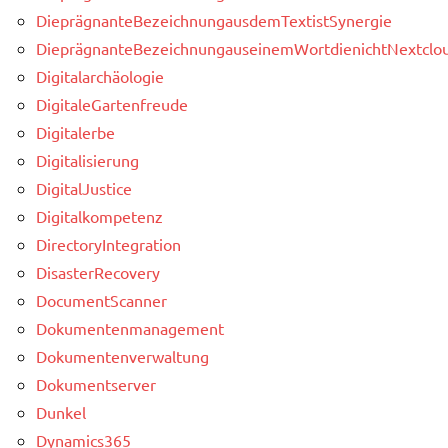
DieprägnanteBezeichnungausdemTextistSynergie
DieprägnanteBezeichnungauseinemWortdienichtNextclou
Digitalarchäologie
DigitaleGartenfreude
Digitalerbe
Digitalisierung
DigitalJustice
Digitalkompetenz
DirectoryIntegration
DisasterRecovery
DocumentScanner
Dokumentenmanagement
Dokumentenverwaltung
Dokumentserver
Dunkel
Dynamics365