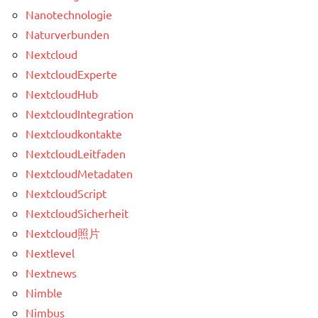
Nanotechnologie
Naturverbunden
Nextcloud
NextcloudExperte
NextcloudHub
NextcloudIntegration
Nextcloudkontakte
NextcloudLeitfaden
NextcloudMetadaten
NextcloudScript
NextcloudSicherheit
Nextcloud照片
Nextlevel
Nextnews
Nimble
Nimbus