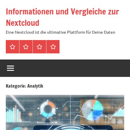
Zum
Informationen und Vergleiche zur
Inhalt
springen
Nextcloud
Eine Nextcloud ist die ultimative Plattform für Deine Daten
Startseite
Neuste
Cloud
Tags
Artikel
mit
1
TB
Speicher
Kategorie:
Analytik
für
4,99
Euro
/
mtl