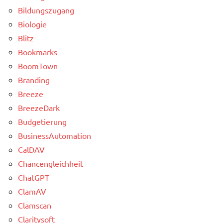
Bildungszugang
Biologie
Blitz
Bookmarks
BoomTown
Branding
Breeze
BreezeDark
Budgetierung
BusinessAutomation
CalDAV
Chancengleichheit
ChatGPT
ClamAV
Clamscan
Claritysoft