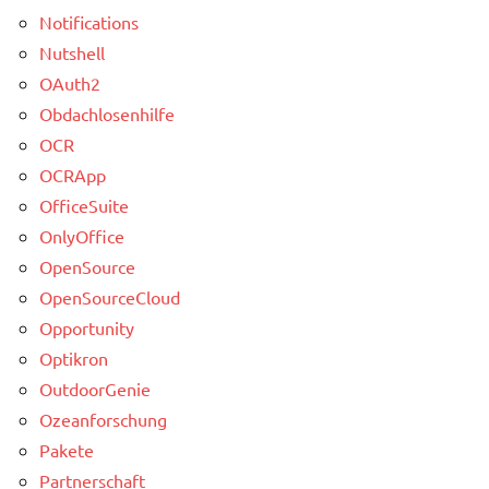
Notifications
Nutshell
OAuth2
Obdachlosenhilfe
OCR
OCRApp
OfficeSuite
OnlyOffice
OpenSource
OpenSourceCloud
Opportunity
Optikron
OutdoorGenie
Ozeanforschung
Pakete
Partnerschaft