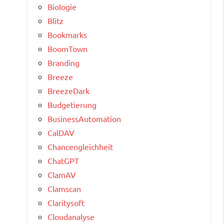
Biologie
Blitz
Bookmarks
BoomTown
Branding
Breeze
BreezeDark
Budgetierung
BusinessAutomation
CalDAV
Chancengleichheit
ChatGPT
ClamAV
Clamscan
Claritysoft
Cloudanalyse