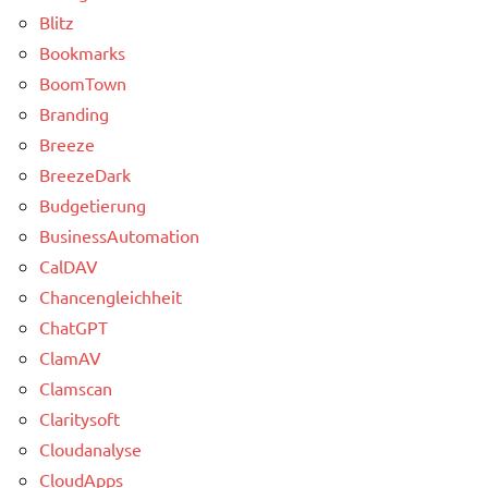
Blitz
Bookmarks
BoomTown
Branding
Breeze
BreezeDark
Budgetierung
BusinessAutomation
CalDAV
Chancengleichheit
ChatGPT
ClamAV
Clamscan
Claritysoft
Cloudanalyse
CloudApps