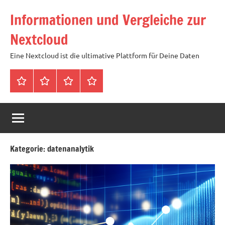
Zum
Informationen und Vergleiche zur
Inhalt
springen
Nextcloud
Eine Nextcloud ist die ultimative Plattform für Deine Daten
Startseite
Neuste
Cloud
Tags
Artikel
mit
1
TB
Speicher
Kategorie:
datenanalytik
für
4,99
Euro
/
mtl