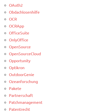
OAuth2
Obdachlosenhilfe
OCR
OCRApp
OfficeSuite
OnlyOffice
OpenSource
OpenSourceCloud
Opportunity
Optikron
OutdoorGenie
Ozeanforschung
Pakete
Partnerschaft
Patchmanagement
Patentrecht