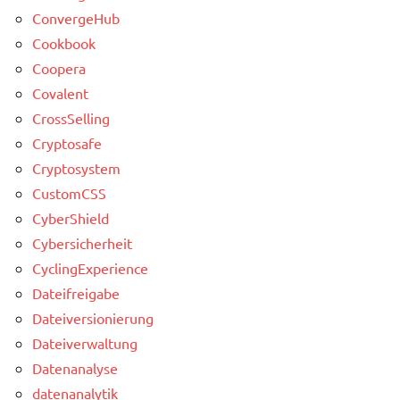
ConvergeHub
Cookbook
Coopera
Covalent
CrossSelling
Cryptosafe
Cryptosystem
CustomCSS
CyberShield
Cybersicherheit
CyclingExperience
Dateifreigabe
Dateiversionierung
Dateiverwaltung
Datenanalyse
datenanalytik