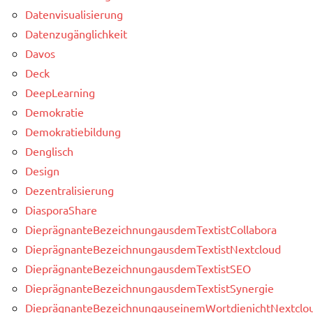
Datenvisualisierung
Datenzugänglichkeit
Davos
Deck
DeepLearning
Demokratie
Demokratiebildung
Denglisch
Design
Dezentralisierung
DiasporaShare
DieprägnanteBezeichnungausdemTextistCollabora
DieprägnanteBezeichnungausdemTextistNextcloud
DieprägnanteBezeichnungausdemTextistSEO
DieprägnanteBezeichnungausdemTextistSynergie
DieprägnanteBezeichnungauseinemWortdienichtNextclou