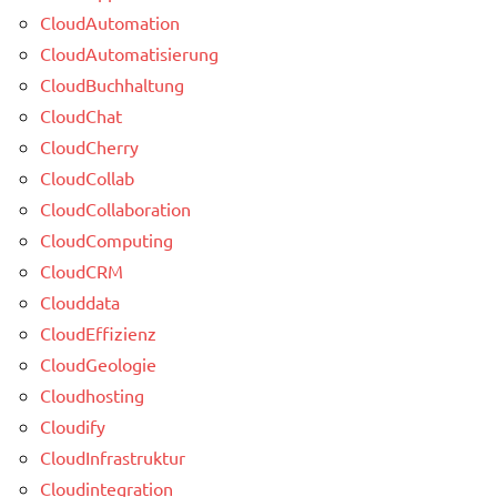
CloudAutomation
CloudAutomatisierung
CloudBuchhaltung
CloudChat
CloudCherry
CloudCollab
CloudCollaboration
CloudComputing
CloudCRM
Clouddata
CloudEffizienz
CloudGeologie
Cloudhosting
Cloudify
CloudInfrastruktur
Cloudintegration