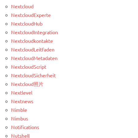
Nextcloud
NextcloudExperte
NextcloudHub
NextcloudIntegration
Nextcloudkontakte
NextcloudLeitfaden
NextcloudMetadaten
NextcloudScript
NextcloudSicherheit
Nextcloud照片
Nextlevel
Nextnews
Nimble
Nimbus
Notifications
Nutshell