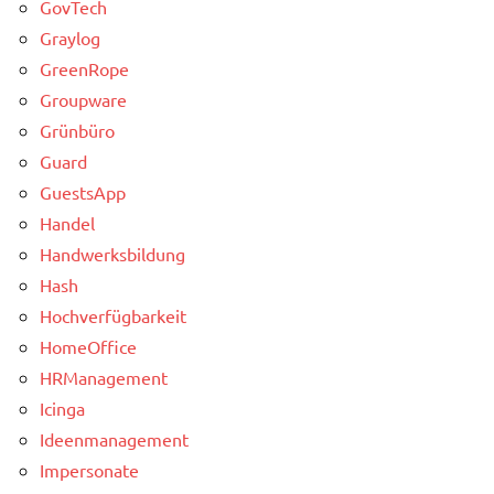
GovTech
Graylog
GreenRope
Groupware
Grünbüro
Guard
GuestsApp
Handel
Handwerksbildung
Hash
Hochverfügbarkeit
HomeOffice
HRManagement
Icinga
Ideenmanagement
Impersonate