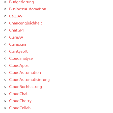
Budgetierung
BusinessAutomation
CalDAV
Chancengleichheit
ChatGPT
ClamAV
Clamscan
Claritysoft
Cloudanalyse
CloudApps
CloudAutomation
CloudAutomatisierung
CloudBuchhaltung
CloudChat
CloudCherry
CloudCollab