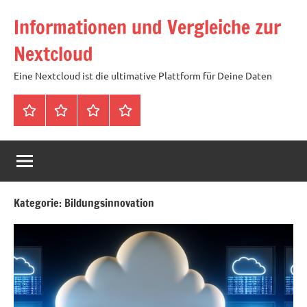
Zum
Informationen und Vergleiche zur
Inhalt
springen
Nextcloud
Eine Nextcloud ist die ultimative Plattform für Deine Daten
Startseite
Neuste
Cloud
Tags
Artikel
mit
1
TB
Speicher
Kategorie:
Bildungsinnovation
für
4,99
Euro
/
mtl