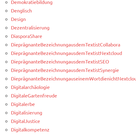
Demokratiebildung
Denglisch
Design
Dezentralisierung
DiasporaShare
DieprägnanteBezeichnungausdemTextistCollabora
DieprägnanteBezeichnungausdemTextistNextcloud
DieprägnanteBezeichnungausdemTextistSEO
DieprägnanteBezeichnungausdemTextistSynergie
DieprägnanteBezeichnungauseinemWortdienichtNextclou
Digitalarchäologie
DigitaleGartenfreude
Digitalerbe
Digitalisierung
DigitalJustice
Digitalkompetenz