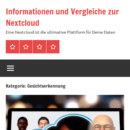
Zum
Informationen und Vergleiche zur
Inhalt
springen
Nextcloud
Eine Nextcloud ist die ultimative Plattform für Deine Daten
Startseite
Neuste
Cloud
Tags
Artikel
mit
1
TB
Speicher
Kategorie:
Gesichtserkennung
für
4,99
Euro
/
mtl