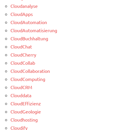
Cloudanalyse
CloudApps
CloudAutomation
CloudAutomatisierung
CloudBuchhaltung
CloudChat
CloudCherry
CloudCollab
CloudCollaboration
CloudComputing
CloudCRM
Clouddata
CloudEffizienz
CloudGeologie
Cloudhosting
Cloudify