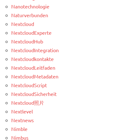
Nanotechnologie
Naturverbunden
Nextcloud
NextcloudExperte
NextcloudHub
NextcloudIntegration
Nextcloudkontakte
NextcloudLeitfaden
NextcloudMetadaten
NextcloudScript
NextcloudSicherheit
Nextcloud照片
Nextlevel
Nextnews
Nimble
Nimbus