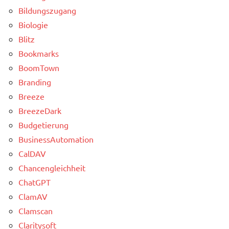
Bildungszugang
Biologie
Blitz
Bookmarks
BoomTown
Branding
Breeze
BreezeDark
Budgetierung
BusinessAutomation
CalDAV
Chancengleichheit
ChatGPT
ClamAV
Clamscan
Claritysoft