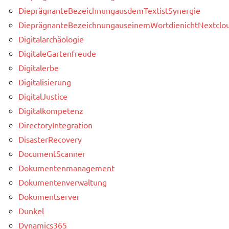
DieprägnanteBezeichnungausdemTextistSynergie
DieprägnanteBezeichnungauseinemWortdienichtNextclou
Digitalarchäologie
DigitaleGartenfreude
Digitalerbe
Digitalisierung
DigitalJustice
Digitalkompetenz
DirectoryIntegration
DisasterRecovery
DocumentScanner
Dokumentenmanagement
Dokumentenverwaltung
Dokumentserver
Dunkel
Dynamics365