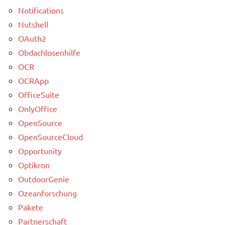
Notifications
Nutshell
OAuth2
Obdachlosenhilfe
OCR
OCRApp
OfficeSuite
OnlyOffice
OpenSource
OpenSourceCloud
Opportunity
Optikron
OutdoorGenie
Ozeanforschung
Pakete
Partnerschaft