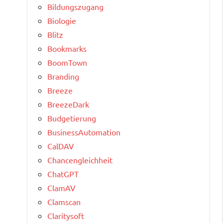
Bildungszugang
Biologie
Blitz
Bookmarks
BoomTown
Branding
Breeze
BreezeDark
Budgetierung
BusinessAutomation
CalDAV
Chancengleichheit
ChatGPT
ClamAV
Clamscan
Claritysoft