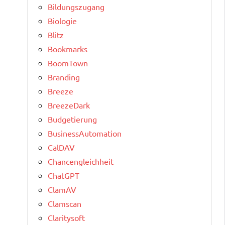
Bildungszugang
Biologie
Blitz
Bookmarks
BoomTown
Branding
Breeze
BreezeDark
Budgetierung
BusinessAutomation
CalDAV
Chancengleichheit
ChatGPT
ClamAV
Clamscan
Claritysoft