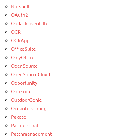
Nutshell
OAuth2
Obdachlosenhilfe
OCR
OCRApp
OfficeSuite
OnlyOffice
OpenSource
OpenSourceCloud
Opportunity
Optikron
OutdoorGenie
Ozeanforschung
Pakete
Partnerschaft
Patchmanagement