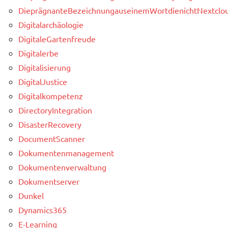
DieprägnanteBezeichnungauseinemWortdienichtNextclou
Digitalarchäologie
DigitaleGartenfreude
Digitalerbe
Digitalisierung
DigitalJustice
Digitalkompetenz
DirectoryIntegration
DisasterRecovery
DocumentScanner
Dokumentenmanagement
Dokumentenverwaltung
Dokumentserver
Dunkel
Dynamics365
E-Learning