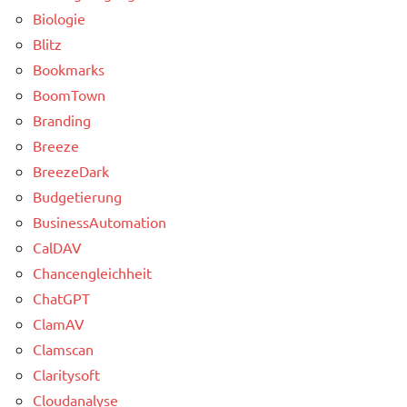
Biologie
Blitz
Bookmarks
BoomTown
Branding
Breeze
BreezeDark
Budgetierung
BusinessAutomation
CalDAV
Chancengleichheit
ChatGPT
ClamAV
Clamscan
Claritysoft
Cloudanalyse