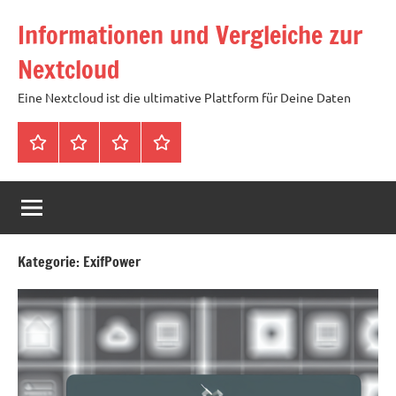
Zum
Informationen und Vergleiche zur
Inhalt
springen
Nextcloud
Eine Nextcloud ist die ultimative Plattform für Deine Daten
Startseite
Neuste
Cloud
Tags
Artikel
mit
1
TB
Speicher
Kategorie:
ExifPower
für
4,99
Euro
/
mtl