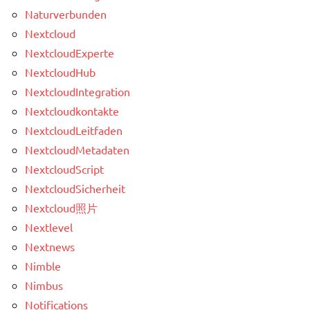
Naturverbunden
Nextcloud
NextcloudExperte
NextcloudHub
NextcloudIntegration
Nextcloudkontakte
NextcloudLeitfaden
NextcloudMetadaten
NextcloudScript
NextcloudSicherheit
Nextcloud照片
Nextlevel
Nextnews
Nimble
Nimbus
Notifications