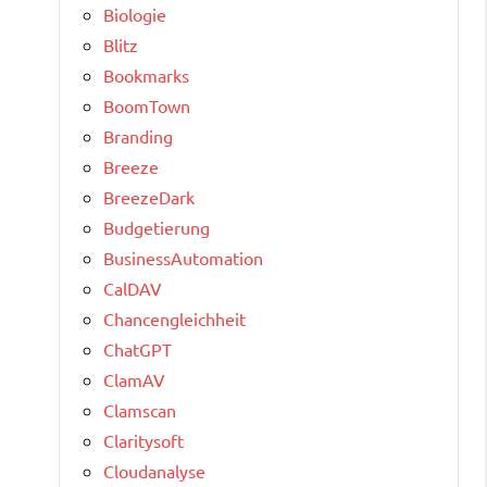
Biologie
Blitz
Bookmarks
BoomTown
Branding
Breeze
BreezeDark
Budgetierung
BusinessAutomation
CalDAV
Chancengleichheit
ChatGPT
ClamAV
Clamscan
Claritysoft
Cloudanalyse