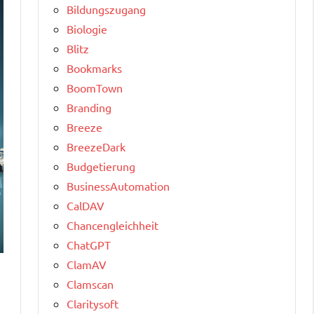
Bildungszugang
Biologie
Blitz
Bookmarks
BoomTown
Branding
Breeze
BreezeDark
Budgetierung
BusinessAutomation
CalDAV
Chancengleichheit
ChatGPT
ClamAV
Clamscan
Claritysoft