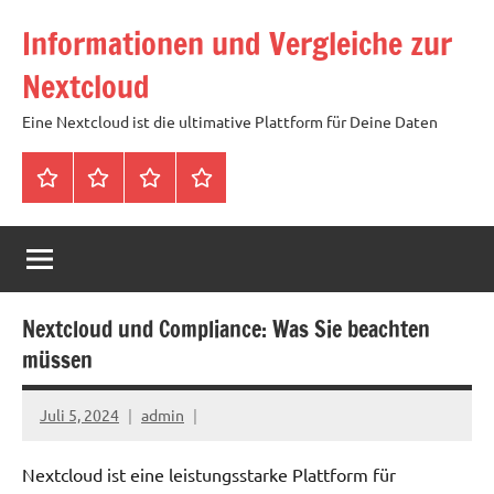
Zum
Informationen und Vergleiche zur
Inhalt
springen
Nextcloud
Eine Nextcloud ist die ultimative Plattform für Deine Daten
Startseite
Neuste
Cloud
Tags
Artikel
mit
1
TB
Speicher
Nextcloud und Compliance: Was Sie beachten
für
müssen
4,99
Euro
Juli 5, 2024
admin
/
mtl
Nextcloud ist eine leistungsstarke Plattform für