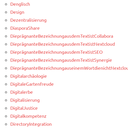
Denglisch
Design
Dezentralisierung
DiasporaShare
DieprägnanteBezeichnungausdemTextistCollabora
DieprägnanteBezeichnungausdemTextistNextcloud
DieprägnanteBezeichnungausdemTextistSEO
DieprägnanteBezeichnungausdemTextistSynergie
DieprägnanteBezeichnungauseinemWortdienichtNextclou
Digitalarchäologie
DigitaleGartenfreude
Digitalerbe
Digitalisierung
DigitalJustice
Digitalkompetenz
DirectoryIntegration