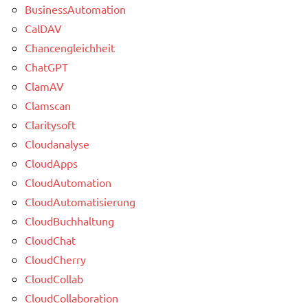
BusinessAutomation
CalDAV
Chancengleichheit
ChatGPT
ClamAV
Clamscan
Claritysoft
Cloudanalyse
CloudApps
CloudAutomation
CloudAutomatisierung
CloudBuchhaltung
CloudChat
CloudCherry
CloudCollab
CloudCollaboration