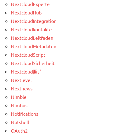
NextcloudExperte
NextcloudHub
NextcloudIntegration
Nextcloudkontakte
NextcloudLeitfaden
NextcloudMetadaten
NextcloudScript
NextcloudSicherheit
Nextcloud照片
Nextlevel
Nextnews
Nimble
Nimbus
Notifications
Nutshell
OAuth2