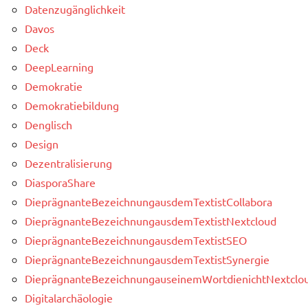
Datenzugänglichkeit
Davos
Deck
DeepLearning
Demokratie
Demokratiebildung
Denglisch
Design
Dezentralisierung
DiasporaShare
DieprägnanteBezeichnungausdemTextistCollabora
DieprägnanteBezeichnungausdemTextistNextcloud
DieprägnanteBezeichnungausdemTextistSEO
DieprägnanteBezeichnungausdemTextistSynergie
DieprägnanteBezeichnungauseinemWortdienichtNextclou
Digitalarchäologie