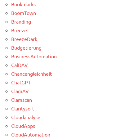
Bookmarks
BoomTown
Branding
Breeze
BreezeDark
Budgetierung
BusinessAutomation
CalDAV
Chancengleichheit
ChatGPT
ClamAV
Clamscan
Claritysoft
Cloudanalyse
CloudApps
CloudAutomation