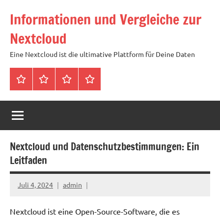
Zum
Informationen und Vergleiche zur
Inhalt
springen
Nextcloud
Eine Nextcloud ist die ultimative Plattform für Deine Daten
Startseite
Neuste
Cloud
Tags
Artikel
mit
1
TB
Speicher
Nextcloud und Datenschutzbestimmungen: Ein
für
Leitfaden
4,99
Euro
Juli 4, 2024
admin
/
mtl
Nextcloud ist eine Open-Source-Software, die es