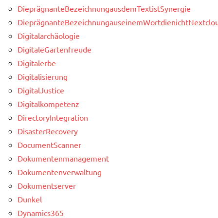
DieprägnanteBezeichnungausdemTextistSynergie
DieprägnanteBezeichnungauseinemWortdienichtNextclou
Digitalarchäologie
DigitaleGartenfreude
Digitalerbe
Digitalisierung
DigitalJustice
Digitalkompetenz
DirectoryIntegration
DisasterRecovery
DocumentScanner
Dokumentenmanagement
Dokumentenverwaltung
Dokumentserver
Dunkel
Dynamics365