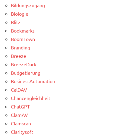
Bildungszugang
Biologie
Blitz
Bookmarks
BoomTown
Branding
Breeze
BreezeDark
Budgetierung
BusinessAutomation
CalDAV
Chancengleichheit
ChatGPT
ClamAV
Clamscan
Claritysoft