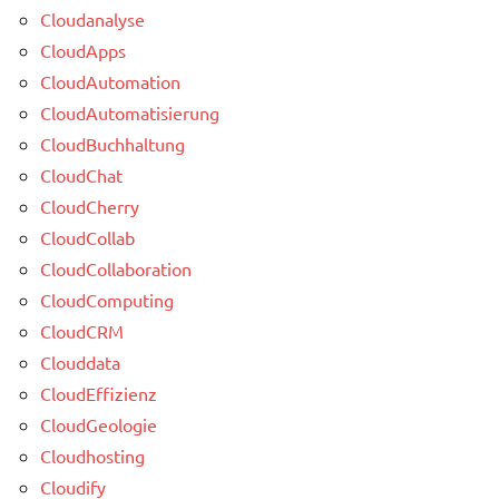
Cloudanalyse
CloudApps
CloudAutomation
CloudAutomatisierung
CloudBuchhaltung
CloudChat
CloudCherry
CloudCollab
CloudCollaboration
CloudComputing
CloudCRM
Clouddata
CloudEffizienz
CloudGeologie
Cloudhosting
Cloudify