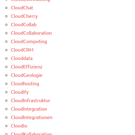
CloudChat
CloudCherry
CloudCollab
CloudCollaboration
CloudComputing
CloudCRM
Clouddata
CloudEffizienz
CloudGeologie
Cloudhosting
Cloudify
CloudInfrastruktur
Cloudintegration
CloudIntegrationen
Cloudio
CloudKollaboration