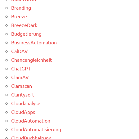
Branding
Breeze
BreezeDark
Budgetierung
BusinessAutomation
CalDAV
Chancengleichheit
ChatGPT
ClamAV
Clamscan
Claritysoft
Cloudanalyse
CloudApps
CloudAutomation
CloudAutomatisierung
CloudBuchhaltung