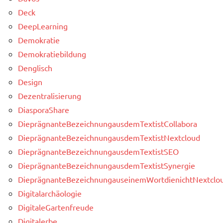
Deck
DeepLearning
Demokratie
Demokratiebildung
Denglisch
Design
Dezentralisierung
DiasporaShare
DieprägnanteBezeichnungausdemTextistCollabora
DieprägnanteBezeichnungausdemTextistNextcloud
DieprägnanteBezeichnungausdemTextistSEO
DieprägnanteBezeichnungausdemTextistSynergie
DieprägnanteBezeichnungauseinemWortdienichtNextclou
Digitalarchäologie
DigitaleGartenfreude
Digitalerbe