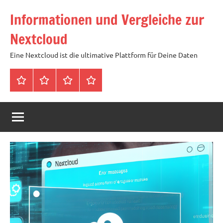
Zum
Informationen und Vergleiche zur
Inhalt
springen
Nextcloud
Eine Nextcloud ist die ultimative Plattform für Deine Daten
Startseite
Neuste
Cloud
Tags
Artikel
mit
1
TB
Speicher
für
4,99
Euro
/
mtl