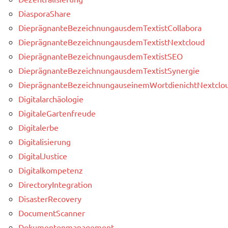
DiasporaShare
DieprägnanteBezeichnungausdemTextistCollabora
DieprägnanteBezeichnungausdemTextistNextcloud
DieprägnanteBezeichnungausdemTextistSEO
DieprägnanteBezeichnungausdemTextistSynergie
DieprägnanteBezeichnungauseinemWortdienichtNextclou
Digitalarchäologie
DigitaleGartenfreude
Digitalerbe
Digitalisierung
DigitalJustice
Digitalkompetenz
DirectoryIntegration
DisasterRecovery
DocumentScanner
Dokumentenmanagement