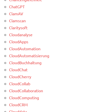
ChatGPT
ClamAV
Clamscan
Claritysoft
Cloudanalyse
CloudApps
CloudAutomation
CloudAutomatisierung
CloudBuchhaltung
CloudChat
CloudCherry
CloudCollab
CloudCollaboration
CloudComputing
CloudCRM
Clouddata