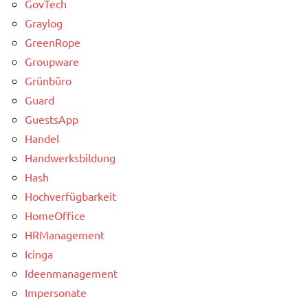
GovTech
Graylog
GreenRope
Groupware
Grünbüro
Guard
GuestsApp
Handel
Handwerksbildung
Hash
Hochverfügbarkeit
HomeOffice
HRManagement
Icinga
Ideenmanagement
Impersonate