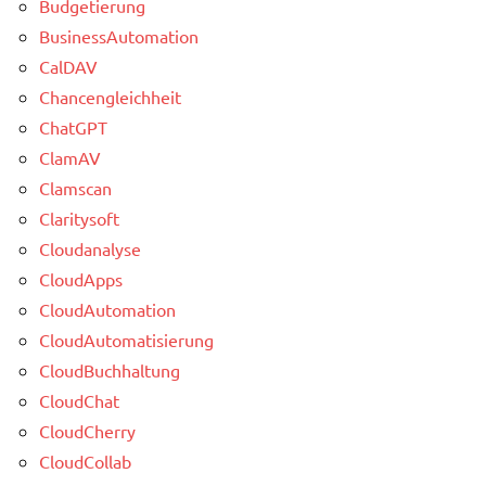
Budgetierung
BusinessAutomation
CalDAV
Chancengleichheit
ChatGPT
ClamAV
Clamscan
Claritysoft
Cloudanalyse
CloudApps
CloudAutomation
CloudAutomatisierung
CloudBuchhaltung
CloudChat
CloudCherry
CloudCollab