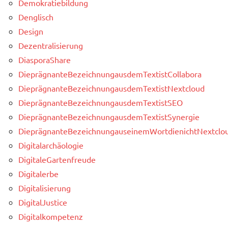
Demokratiebildung
Denglisch
Design
Dezentralisierung
DiasporaShare
DieprägnanteBezeichnungausdemTextistCollabora
DieprägnanteBezeichnungausdemTextistNextcloud
DieprägnanteBezeichnungausdemTextistSEO
DieprägnanteBezeichnungausdemTextistSynergie
DieprägnanteBezeichnungauseinemWortdienichtNextclou
Digitalarchäologie
DigitaleGartenfreude
Digitalerbe
Digitalisierung
DigitalJustice
Digitalkompetenz