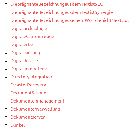
DieprägnanteBezeichnungausdemTextistSEO
DieprägnanteBezeichnungausdemTextistSynergie
DieprägnanteBezeichnungauseinemWortdienichtNextclou
Digitalarchäologie
DigitaleGartenfreude
Digitalerbe
Digitalisierung
DigitalJustice
Digitalkompetenz
DirectoryIntegration
DisasterRecovery
DocumentScanner
Dokumentenmanagement
Dokumentenverwaltung
Dokumentserver
Dunkel