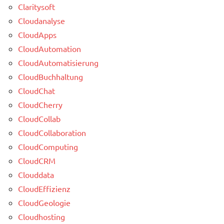
Claritysoft
Cloudanalyse
CloudApps
CloudAutomation
CloudAutomatisierung
CloudBuchhaltung
CloudChat
CloudCherry
CloudCollab
CloudCollaboration
CloudComputing
CloudCRM
Clouddata
CloudEffizienz
CloudGeologie
Cloudhosting