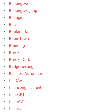
Bildungswelt
Bildungszugang
Biologie
Blitz
Bookmarks
BoomTown
Branding
Breeze
BreezeDark
Budgetierung
BusinessAutomation
CalDAV
Chancengleichheit
ChatGPT
ClamAV
Clamscan