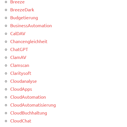
Breeze
BreezeDark
Budgetierung
BusinessAutomation
CalDAV
Chancengleichheit
ChatGPT
ClamAV
Clamscan
Claritysoft
Cloudanalyse
CloudApps
CloudAutomation
CloudAutomatisierung
CloudBuchhaltung
CloudChat