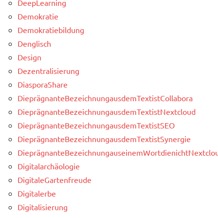
DeepLearning
Demokratie
Demokratiebildung
Denglisch
Design
Dezentralisierung
DiasporaShare
DieprägnanteBezeichnungausdemTextistCollabora
DieprägnanteBezeichnungausdemTextistNextcloud
DieprägnanteBezeichnungausdemTextistSEO
DieprägnanteBezeichnungausdemTextistSynergie
DieprägnanteBezeichnungauseinemWortdienichtNextclou
Digitalarchäologie
DigitaleGartenfreude
Digitalerbe
Digitalisierung