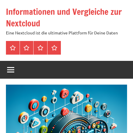
Zum
Informationen und Vergleiche zur
Inhalt
springen
Nextcloud
Eine Nextcloud ist die ultimative Plattform für Deine Daten
Startseite
Neuste
Cloud
Tags
Artikel
mit
1
TB
Speicher
für
4,99
Euro
/
mtl