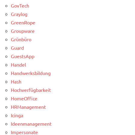
GovTech
Graylog
GreenRope
Groupware
Grünbüro
Guard
GuestsApp
Handel
Handwerksbildung
Hash
Hochverfügbarkeit
HomeOffice
HRManagement
Icinga
Ideenmanagement
Impersonate