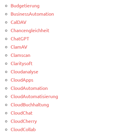
Budgetierung
BusinessAutomation
CalDAV
Chancengleichheit
ChatGPT
ClamAV
Clamscan
Claritysoft
Cloudanalyse
CloudApps
CloudAutomation
CloudAutomatisierung
CloudBuchhaltung
CloudChat
CloudCherry
CloudCollab