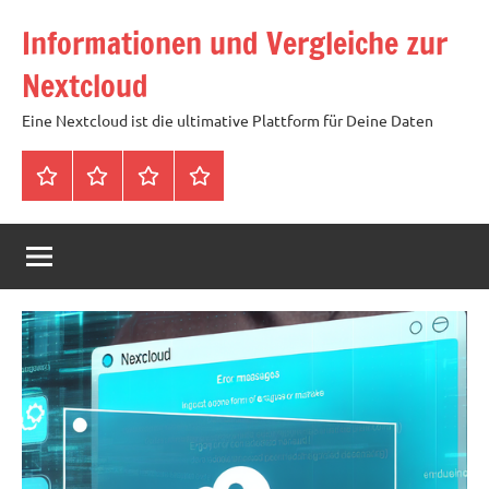
Zum
Informationen und Vergleiche zur
Inhalt
springen
Nextcloud
Eine Nextcloud ist die ultimative Plattform für Deine Daten
Startseite
Neuste
Cloud
Tags
Artikel
mit
1
TB
Speicher
für
4,99
Euro
/
mtl