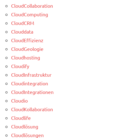
CloudCollaboration
CloudComputing
CloudCRM
Clouddata
CloudEffizienz
CloudGeologie
Cloudhosting
Cloudify
CloudInfrastruktur
Cloudintegration
CloudIntegrationen
Cloudio
CloudKollaboration
Cloudlife
Cloudlösung
Cloudlösungen