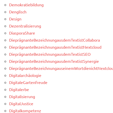
Demokratiebildung
Denglisch
Design
Dezentralisierung
DiasporaShare
DieprägnanteBezeichnungausdemTextistCollabora
DieprägnanteBezeichnungausdemTextistNextcloud
DieprägnanteBezeichnungausdemTextistSEO
DieprägnanteBezeichnungausdemTextistSynergie
DieprägnanteBezeichnungauseinemWortdienichtNextclou
Digitalarchäologie
DigitaleGartenfreude
Digitalerbe
Digitalisierung
DigitalJustice
Digitalkompetenz