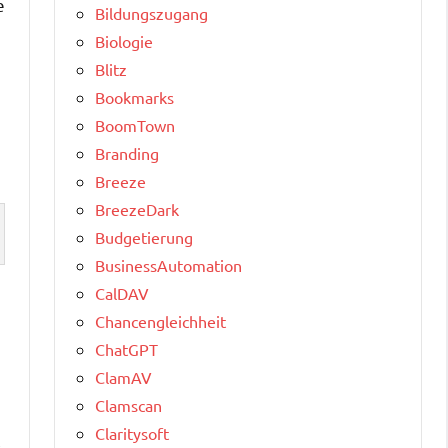
e
Bildungszugang
Biologie
Blitz
Bookmarks
BoomTown
Branding
Breeze
BreezeDark
Budgetierung
BusinessAutomation
CalDAV
Chancengleichheit
ChatGPT
n
ClamAV
Clamscan
Claritysoft
,