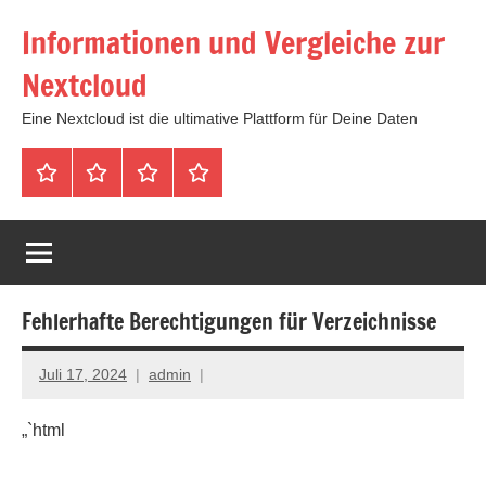
Zum
Informationen und Vergleiche zur
Inhalt
springen
Nextcloud
Eine Nextcloud ist die ultimative Plattform für Deine Daten
Startseite
Neuste
Cloud
Tags
Artikel
mit
1
TB
Speicher
Fehlerhafte Berechtigungen für Verzeichnisse
für
4,99
Euro
Juli 17, 2024
admin
/
mtl
„`html