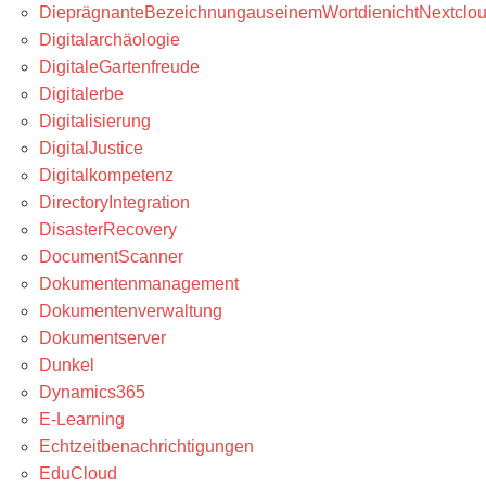
DieprägnanteBezeichnungauseinemWortdienichtNextclou
Digitalarchäologie
DigitaleGartenfreude
Digitalerbe
Digitalisierung
DigitalJustice
Digitalkompetenz
DirectoryIntegration
DisasterRecovery
DocumentScanner
Dokumentenmanagement
Dokumentenverwaltung
Dokumentserver
Dunkel
Dynamics365
E-Learning
Echtzeitbenachrichtigungen
EduCloud