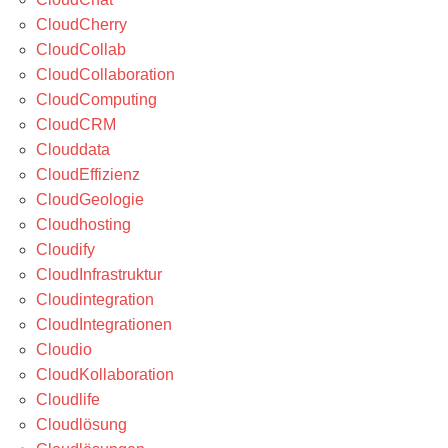
CloudCherry
CloudCollab
CloudCollaboration
CloudComputing
CloudCRM
Clouddata
CloudEffizienz
CloudGeologie
Cloudhosting
Cloudify
CloudInfrastruktur
Cloudintegration
CloudIntegrationen
Cloudio
CloudKollaboration
Cloudlife
Cloudlösung