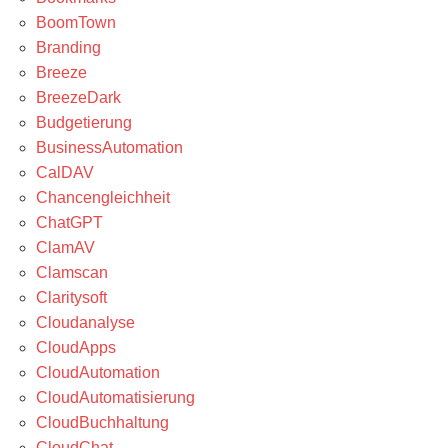
BoomTown
Branding
Breeze
BreezeDark
Budgetierung
BusinessAutomation
CalDAV
Chancengleichheit
ChatGPT
ClamAV
Clamscan
Claritysoft
Cloudanalyse
CloudApps
CloudAutomation
CloudAutomatisierung
CloudBuchhaltung
CloudChat