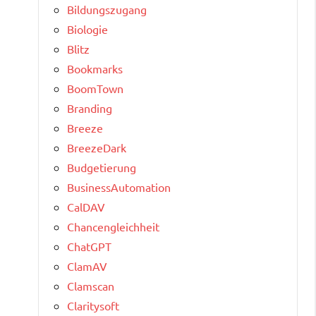
Bildungszugang
Biologie
Blitz
Bookmarks
BoomTown
Branding
Breeze
BreezeDark
Budgetierung
BusinessAutomation
CalDAV
Chancengleichheit
ChatGPT
ClamAV
Clamscan
Claritysoft