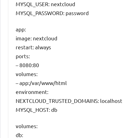
MYSQL_USER: nextcloud
MYSQL_PASSWORD: password
app:
image: nextcloud
restart: always
ports:
– 8080:80
volumes:
– app:/var/www/html
environment:
NEXTCLOUD_TRUSTED_DOMAINS: localhost
MYSQL_HOST: db
volumes:
db: