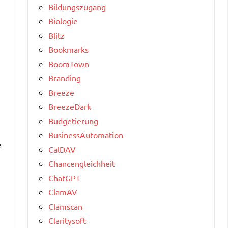
Bildungszugang
Biologie
Blitz
Bookmarks
BoomTown
Branding
Breeze
BreezeDark
Budgetierung
BusinessAutomation
e
CalDAV
Chancengleichheit
ChatGPT
ClamAV
Clamscan
Claritysoft