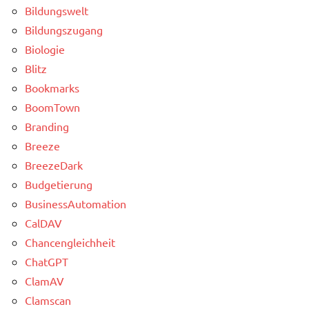
Bildungswelt
Bildungszugang
Biologie
Blitz
Bookmarks
BoomTown
Branding
Breeze
BreezeDark
Budgetierung
BusinessAutomation
CalDAV
Chancengleichheit
ChatGPT
ClamAV
Clamscan