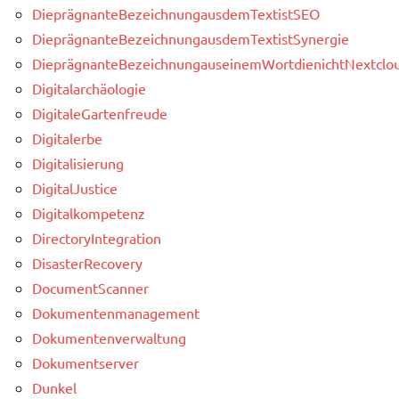
DieprägnanteBezeichnungausdemTextistSEO
DieprägnanteBezeichnungausdemTextistSynergie
DieprägnanteBezeichnungauseinemWortdienichtNextclou
Digitalarchäologie
DigitaleGartenfreude
Digitalerbe
Digitalisierung
DigitalJustice
Digitalkompetenz
DirectoryIntegration
DisasterRecovery
DocumentScanner
Dokumentenmanagement
Dokumentenverwaltung
Dokumentserver
Dunkel