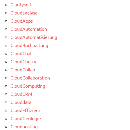
Claritysoft
Cloudanalyse
CloudApps
CloudAutomation
CloudAutomatisierung
CloudBuchhaltung
CloudChat
CloudCherry
CloudCollab
CloudCollaboration
CloudComputing
CloudCRM
Clouddata
CloudEffizienz
CloudGeologie
Cloudhosting