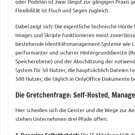
oder Podman ist zwar längst zur gängigen Praxis 
Flexibilität ist Fluch und Segen zugleich.
Dabei zeigt sich: Die eigentliche technische Hürde li
Images und Skripte funktionieren meist zuverlässi
bestehende Identitätsmanagement-Systeme wie LDA
performanter und sicherer Hintergrunddienste (Red
Speicherebene) und der Abschätzung der notwendi
System für 50 Nutzer, die hauptsächlich Dateien ta
500 Nutzer, die täglich in OnlyOffice Dokumente 
Die Gretchenfrage: Self-Hosted, Manage
Hier scheiden sich die Geister und die Wege zur A
stehen Unternehmen drei Pfade offen:
Die IT-Abteilung lädt d
1. Der reine Selbstbetrieb: