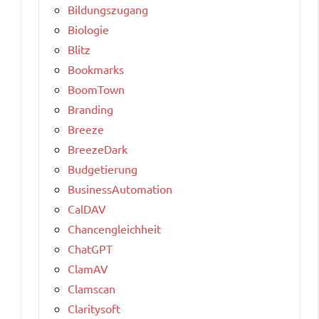
Bildungszugang
Biologie
Blitz
Bookmarks
BoomTown
Branding
Breeze
BreezeDark
Budgetierung
BusinessAutomation
CalDAV
Chancengleichheit
ChatGPT
ClamAV
Clamscan
Claritysoft