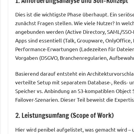
1. Anforderungsanalyse und Soll-Konzept
Dies ist die wichtigste Phase überhaupt. Ein seriö
zunächst Fragen stellen. Wie viele Nutzer? In w
angebunden werden (Active Directory, SAML/SSO-
Apps sind essentiell (Talk, Groupware, OnlyOffice
Performance-Erwartungen (Ladezeiten für Dateien, 
Vorgaben (DSGVO, Branchenregularien, Aufbewahr
Basierend darauf entsteht ein Architekturvorschlag.
verteilte Setup mit separatem Database-, Redis- un
Speicher vs. Anbindung an S3-kompatiblen Object 
Failover-Szenarien. Dieser Teil beweist die Experti
2. Leistungsumfang (Scope of Work)
Hier wird penibel aufgelistet, was gemacht wird – 