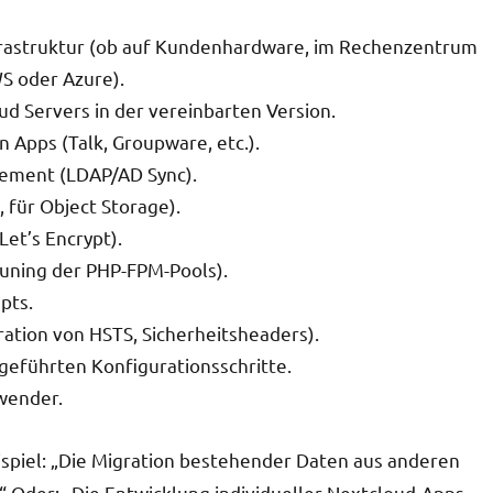
nfrastruktur (ob auf Kundenhardware, im Rechenzentrum
WS oder Azure).
ud Servers in der vereinbarten Version.
 Apps (Talk, Groupware, etc.).
gement (LDAP/AD Sync).
 für Object Storage).
Let’s Encrypt).
uning der PHP-FPM-Pools).
pts.
ation von HSTS, Sicherheitsheaders).
geführten Konfigurationsschritte.
wender.
Beispiel: „Die Migration bestehender Daten aus anderen
.“ Oder: „Die Entwicklung individueller Nextcloud-Apps