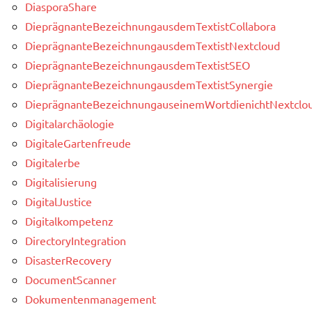
DiasporaShare
DieprägnanteBezeichnungausdemTextistCollabora
DieprägnanteBezeichnungausdemTextistNextcloud
DieprägnanteBezeichnungausdemTextistSEO
DieprägnanteBezeichnungausdemTextistSynergie
DieprägnanteBezeichnungauseinemWortdienichtNextclou
Digitalarchäologie
DigitaleGartenfreude
Digitalerbe
Digitalisierung
DigitalJustice
Digitalkompetenz
DirectoryIntegration
DisasterRecovery
DocumentScanner
Dokumentenmanagement