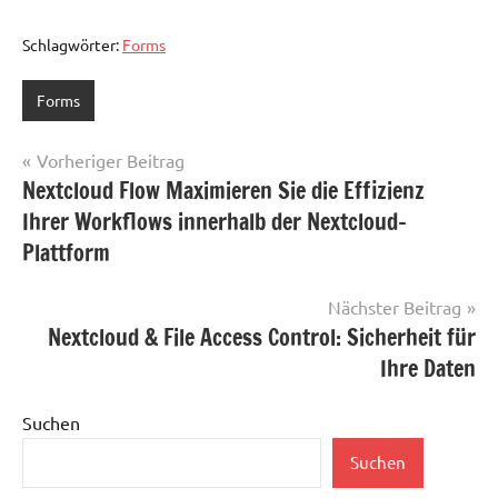
Schlagwörter:
Forms
Forms
Beitragsnavigation
Vorheriger Beitrag
Nextcloud Flow Maximieren Sie die Effizienz
Ihrer Workflows innerhalb der Nextcloud-
Plattform
Nächster Beitrag
Nextcloud & File Access Control: Sicherheit für
Ihre Daten
Suchen
Suchen