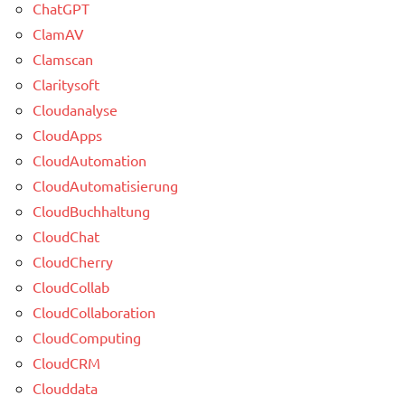
ChatGPT
ClamAV
Clamscan
Claritysoft
Cloudanalyse
CloudApps
CloudAutomation
CloudAutomatisierung
CloudBuchhaltung
CloudChat
CloudCherry
CloudCollab
CloudCollaboration
CloudComputing
CloudCRM
Clouddata