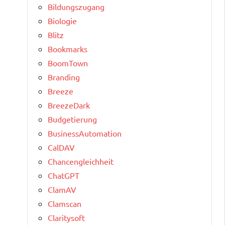
Bildungszugang
Biologie
Blitz
Bookmarks
BoomTown
Branding
Breeze
BreezeDark
Budgetierung
BusinessAutomation
CalDAV
Chancengleichheit
ChatGPT
ClamAV
Clamscan
Claritysoft