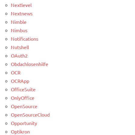
Nextlevel
Nextnews
Nimble
Nimbus
Notifications
Nutshell
OAuth2
Obdachlosenhilfe
OCR
OCRApp
OfficeSuite
OnlyOffice
OpenSource
OpenSourceCloud
Opportunity
Optikron