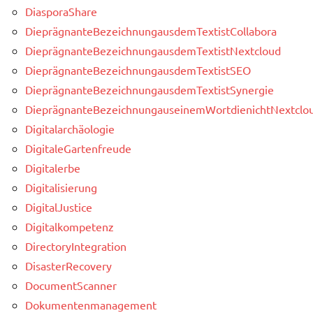
DiasporaShare
DieprägnanteBezeichnungausdemTextistCollabora
DieprägnanteBezeichnungausdemTextistNextcloud
DieprägnanteBezeichnungausdemTextistSEO
DieprägnanteBezeichnungausdemTextistSynergie
DieprägnanteBezeichnungauseinemWortdienichtNextclou
Digitalarchäologie
DigitaleGartenfreude
Digitalerbe
Digitalisierung
DigitalJustice
Digitalkompetenz
DirectoryIntegration
DisasterRecovery
DocumentScanner
Dokumentenmanagement