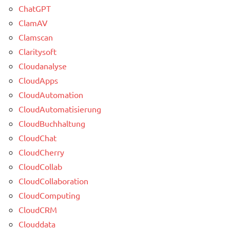
ChatGPT
ClamAV
Clamscan
Claritysoft
Cloudanalyse
CloudApps
CloudAutomation
CloudAutomatisierung
CloudBuchhaltung
CloudChat
CloudCherry
CloudCollab
CloudCollaboration
CloudComputing
CloudCRM
Clouddata