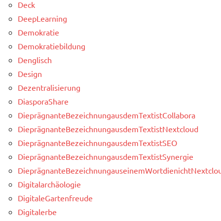
Deck
DeepLearning
Demokratie
Demokratiebildung
Denglisch
Design
Dezentralisierung
DiasporaShare
DieprägnanteBezeichnungausdemTextistCollabora
DieprägnanteBezeichnungausdemTextistNextcloud
DieprägnanteBezeichnungausdemTextistSEO
DieprägnanteBezeichnungausdemTextistSynergie
DieprägnanteBezeichnungauseinemWortdienichtNextclou
Digitalarchäologie
DigitaleGartenfreude
Digitalerbe