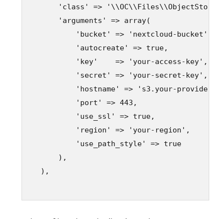
      'class' => '\\OC\\Files\\ObjectStore\
      'arguments' => array(

          'bucket' => 'nextcloud-bucket',

          'autocreate' => true,

          'key'    => 'your-access-key',

          'secret' => 'your-secret-key',

          'hostname' => 's3.your-provider.c
          'port' => 443,

          'use_ssl' => true,

          'region' => 'your-region',

          'use_path_style' => true

      ),

  ),
