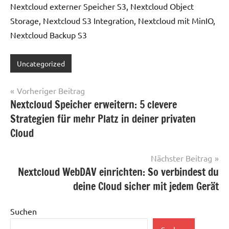
Nextcloud externer Speicher S3, Nextcloud Object
Storage, Nextcloud S3 Integration, Nextcloud mit MinIO,
Nextcloud Backup S3
Uncategorized
Beitragsnavigation
Vorheriger Beitrag
Nextcloud Speicher erweitern: 5 clevere
Strategien für mehr Platz in deiner privaten
Cloud
Nächster Beitrag
Nextcloud WebDAV einrichten: So verbindest du
deine Cloud sicher mit jedem Gerät
Suchen