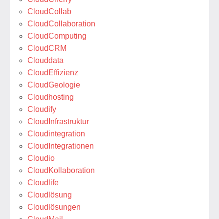
CloudCollab
CloudCollaboration
CloudComputing
CloudCRM
Clouddata
CloudEffizienz
CloudGeologie
Cloudhosting
Cloudify
CloudInfrastruktur
Cloudintegration
CloudIntegrationen
Cloudio
CloudKollaboration
Cloudlife
Cloudlösung
Cloudlösungen