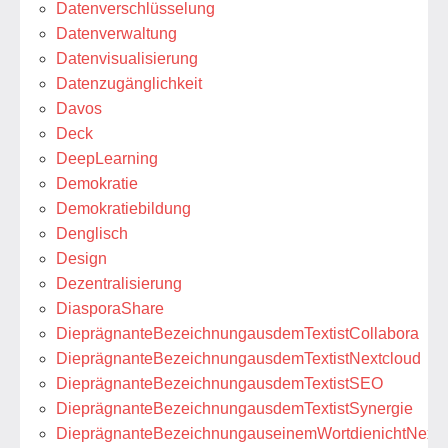
Datenverschlüsselung
Datenverwaltung
Datenvisualisierung
Datenzugänglichkeit
Davos
Deck
DeepLearning
Demokratie
Demokratiebildung
Denglisch
Design
Dezentralisierung
DiasporaShare
DieprägnanteBezeichnungausdemTextistCollabora
DieprägnanteBezeichnungausdemTextistNextcloud
DieprägnanteBezeichnungausdemTextistSEO
DieprägnanteBezeichnungausdemTextistSynergie
DieprägnanteBezeichnungauseinemWortdienichtNextcl