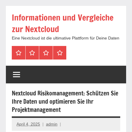
Zum
Informationen und Vergleiche
Inhalt
springen
zur Nextcloud
Eine Nextcloud ist die ultimative Plattform für Deine Daten
Startseite
Neuste
Cloud
Tags
Artikel
mit
1
TB
Speicher
Nextcloud Risikomanagement: Schützen Sie
für
Ihre Daten und optimieren Sie Ihr
4,99
Euro
Projektmanagement
/
mtl
April 4, 2025
admin