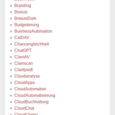
Branding
Breeze
BreezeDark
Budgetierung
BusinessAutomation
CalDAV
Chancengleichheit
ChatGPT
ClamAV
Clamscan
Claritysoft
Cloudanalyse
CloudApps
CloudAutomation
CloudAutomatisierung
CloudBuchhaltung
CloudChat
CloudCherry