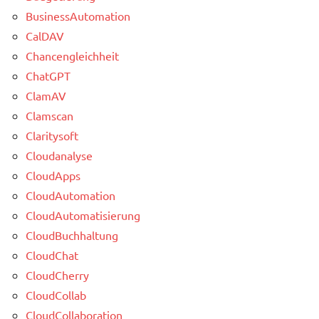
BusinessAutomation
CalDAV
Chancengleichheit
ChatGPT
ClamAV
Clamscan
Claritysoft
Cloudanalyse
CloudApps
CloudAutomation
CloudAutomatisierung
CloudBuchhaltung
CloudChat
CloudCherry
CloudCollab
CloudCollaboration