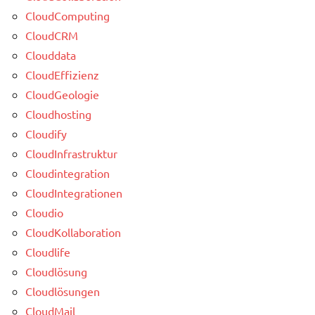
CloudComputing
CloudCRM
Clouddata
CloudEffizienz
CloudGeologie
Cloudhosting
Cloudify
CloudInfrastruktur
Cloudintegration
CloudIntegrationen
Cloudio
CloudKollaboration
Cloudlife
Cloudlösung
Cloudlösungen
CloudMail