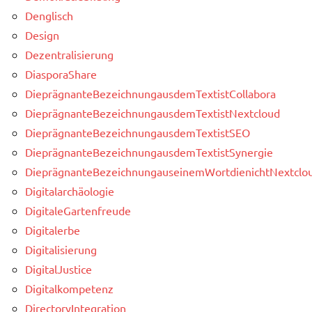
Denglisch
Design
Dezentralisierung
DiasporaShare
DieprägnanteBezeichnungausdemTextistCollabora
DieprägnanteBezeichnungausdemTextistNextcloud
DieprägnanteBezeichnungausdemTextistSEO
DieprägnanteBezeichnungausdemTextistSynergie
DieprägnanteBezeichnungauseinemWortdienichtNextclou
Digitalarchäologie
DigitaleGartenfreude
Digitalerbe
Digitalisierung
DigitalJustice
Digitalkompetenz
DirectoryIntegration