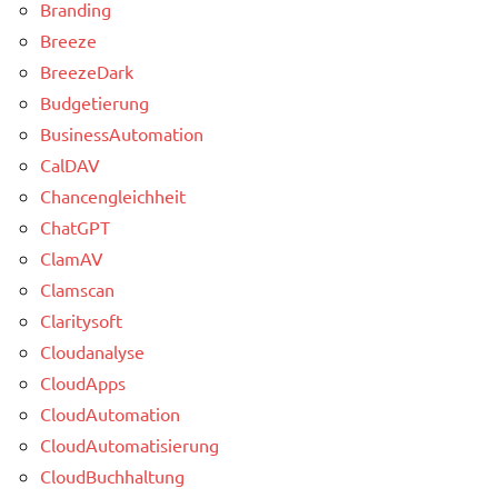
Branding
Breeze
BreezeDark
Budgetierung
BusinessAutomation
CalDAV
Chancengleichheit
ChatGPT
ClamAV
Clamscan
Claritysoft
Cloudanalyse
CloudApps
CloudAutomation
CloudAutomatisierung
CloudBuchhaltung