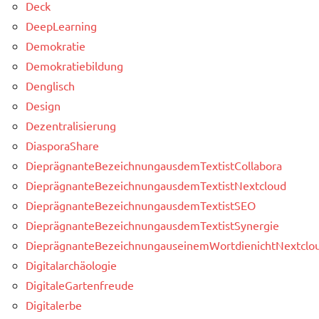
Deck
DeepLearning
Demokratie
Demokratiebildung
Denglisch
Design
Dezentralisierung
DiasporaShare
DieprägnanteBezeichnungausdemTextistCollabora
DieprägnanteBezeichnungausdemTextistNextcloud
DieprägnanteBezeichnungausdemTextistSEO
DieprägnanteBezeichnungausdemTextistSynergie
DieprägnanteBezeichnungauseinemWortdienichtNextclou
Digitalarchäologie
DigitaleGartenfreude
Digitalerbe