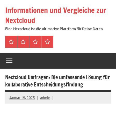
Zum
Informationen und Vergleiche zur
Inhalt
springen
Nextcloud
Eine Nextcloud ist die ultimative Plattform für Deine Daten
Startseite
Neuste
Cloud
Tags
Artikel
mit
1
TB
Speicher
Nextcloud Umfragen: Die umfassende Lösung für
für
kollaborative Entscheidungsfindung
4,99
Euro
Januar 19, 2025
admin
/
mtl