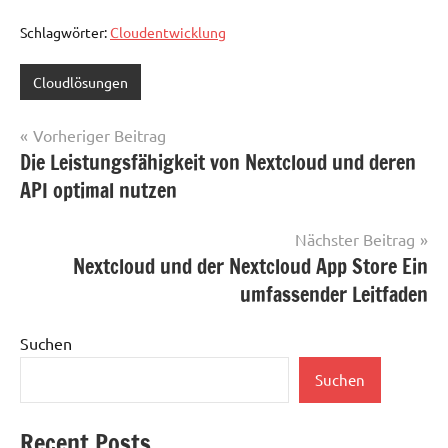
Schlagwörter:
Cloudentwicklung
Cloudlösungen
Beitragsnavigation
Vorheriger Beitrag
Die Leistungsfähigkeit von Nextcloud und deren
API optimal nutzen
Nächster Beitrag
Nextcloud und der Nextcloud App Store Ein
umfassender Leitfaden
Suchen
Suchen
Recent Posts