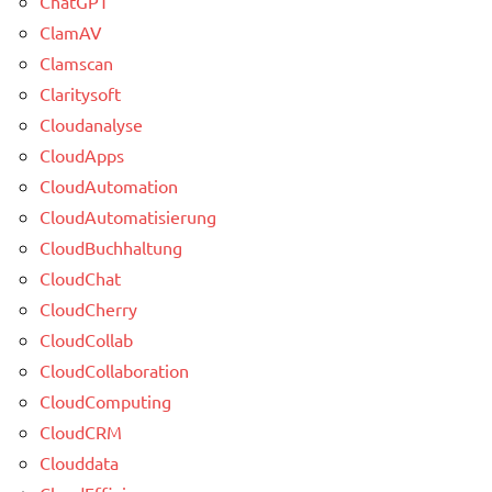
ChatGPT
ClamAV
Clamscan
Claritysoft
Cloudanalyse
CloudApps
CloudAutomation
CloudAutomatisierung
CloudBuchhaltung
CloudChat
CloudCherry
CloudCollab
CloudCollaboration
CloudComputing
CloudCRM
Clouddata