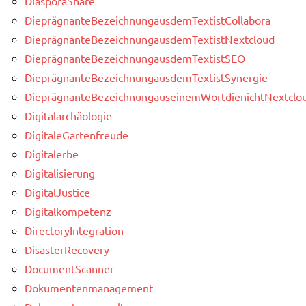
DiasporaShare
DieprägnanteBezeichnungausdemTextistCollabora
DieprägnanteBezeichnungausdemTextistNextcloud
DieprägnanteBezeichnungausdemTextistSEO
DieprägnanteBezeichnungausdemTextistSynergie
DieprägnanteBezeichnungauseinemWortdienichtNextclou
Digitalarchäologie
DigitaleGartenfreude
Digitalerbe
Digitalisierung
DigitalJustice
Digitalkompetenz
DirectoryIntegration
DisasterRecovery
DocumentScanner
Dokumentenmanagement