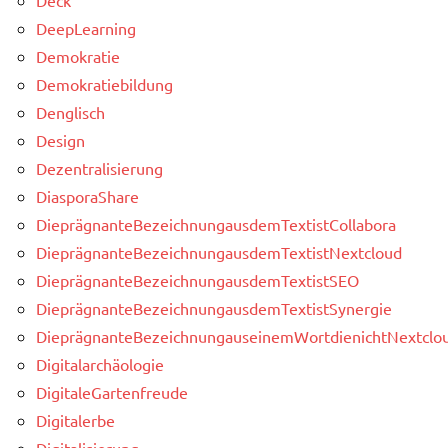
DeepLearning
Demokratie
Demokratiebildung
Denglisch
Design
Dezentralisierung
DiasporaShare
DieprägnanteBezeichnungausdemTextistCollabora
DieprägnanteBezeichnungausdemTextistNextcloud
DieprägnanteBezeichnungausdemTextistSEO
DieprägnanteBezeichnungausdemTextistSynergie
DieprägnanteBezeichnungauseinemWortdienichtNextclou
Digitalarchäologie
DigitaleGartenfreude
Digitalerbe
Digitalisierung