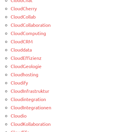
CloudCherry
CloudCollab
CloudCollaboration
CloudComputing
CloudCRM
Clouddata
CloudEffizienz
CloudGeologie
Cloudhosting
Cloudify
CloudInfrastruktur
Cloudintegration
CloudIntegrationen
Cloudio
CloudKollaboration
Cloudlife