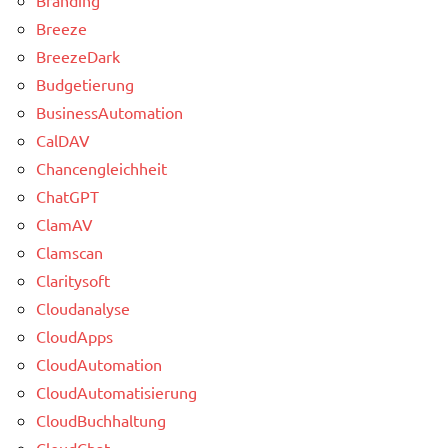
Breeze
BreezeDark
Budgetierung
BusinessAutomation
CalDAV
Chancengleichheit
ChatGPT
ClamAV
Clamscan
Claritysoft
Cloudanalyse
CloudApps
CloudAutomation
CloudAutomatisierung
CloudBuchhaltung
CloudChat