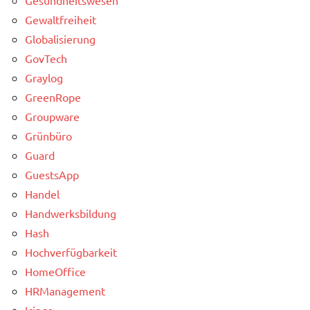
Gewaltfreiheit
Globalisierung
GovTech
Graylog
GreenRope
Groupware
Grünbüro
Guard
GuestsApp
Handel
Handwerksbildung
Hash
Hochverfügbarkeit
HomeOffice
HRManagement
Icinga