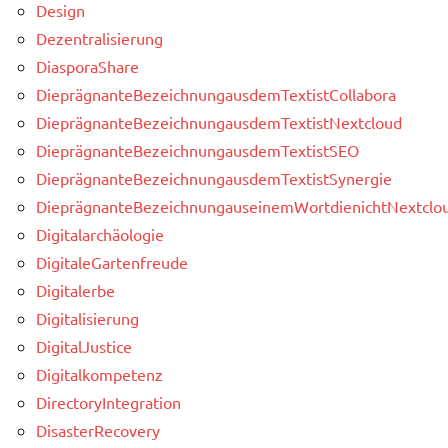
Design
Dezentralisierung
DiasporaShare
DieprägnanteBezeichnungausdemTextistCollabora
DieprägnanteBezeichnungausdemTextistNextcloud
DieprägnanteBezeichnungausdemTextistSEO
DieprägnanteBezeichnungausdemTextistSynergie
DieprägnanteBezeichnungauseinemWortdienichtNextclou
Digitalarchäologie
DigitaleGartenfreude
Digitalerbe
Digitalisierung
DigitalJustice
Digitalkompetenz
DirectoryIntegration
DisasterRecovery