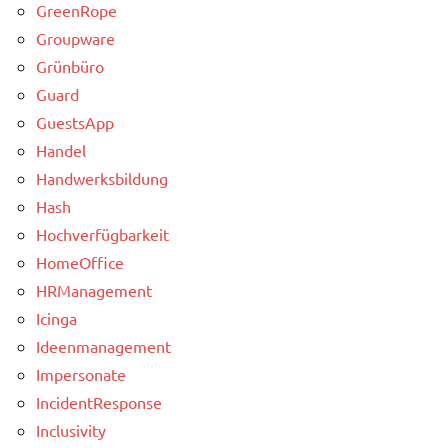
GreenRope
Groupware
Grünbüro
Guard
GuestsApp
Handel
Handwerksbildung
Hash
Hochverfügbarkeit
HomeOffice
HRManagement
Icinga
Ideenmanagement
Impersonate
IncidentResponse
Inclusivity