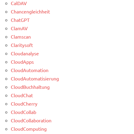
CalDAV
Chancengleichheit
ChatGPT
ClamAV
Clamscan
Claritysoft
Cloudanalyse
CloudApps
CloudAutomation
CloudAutomatisierung
CloudBuchhaltung
CloudChat
CloudCherry
CloudCollab
CloudCollaboration
CloudComputing