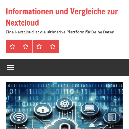
Zum
Informationen und Vergleiche zur
Inhalt
springen
Nextcloud
Eine Nextcloud ist die ultimative Plattform für Deine Daten
Startseite
Neuste
Cloud
Tags
Artikel
mit
1
TB
Speicher
für
4,99
Euro
/
mtl