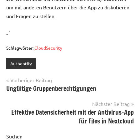
um mit anderen Benutzern über die App zu diskutieren
und Fragen zu stellen.
„`
Schlagwörter:
CloudSecurity
Authentify
Beitragsnavigation
Vorheriger Beitrag
Ungültige Gruppenberechtigungen
Nächster Beitrag
Effektive Datensicherheit mit der Antivirus-App
für Files in Nextcloud
Suchen