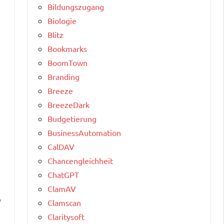
Bildungszugang
Biologie
Blitz
Bookmarks
BoomTown
Branding
Breeze
BreezeDark
Budgetierung
BusinessAutomation
CalDAV
Chancengleichheit
ChatGPT
ClamAV
,
Clamscan
Claritysoft